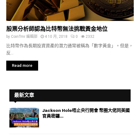
股票分析師認為比特幣無法挑戰黃金地位
by
CoinTmr 編輯部
4 10 月, 2018
0
2332
比特幣作為長期投資資產的潛力通常被稱為「數字黃金」。但是，
反...
Read more
最新文章
Jackson Hole唔止央行開會 幣圈大佬同美國
官員密鑼...