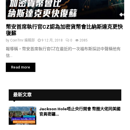
幣安首席執行官CZ認為加密貨幣會比納斯達克更快
復蘇
by
CoinTmr 編輯部
9 12 月, 2018
0
2085
報導稱，幣安首席執行官CZ在最近的一次福布斯採訪中聲稱他有
信...
Read more
最新文章
Jackson Hole唔止央行開會 幣圈大佬同美國
官員密鑼...