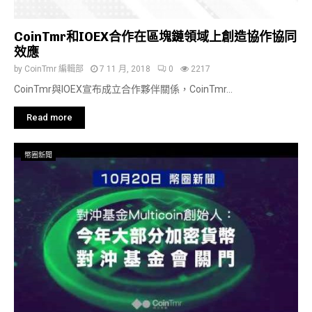
CoinTmr和IOEX合作在區塊鏈領域上創造協作協同
效應
by
CoinTmr 編輯部
7 11 月, 2018
0
2217
CoinTmr與IOEX宣布成立合作夥伴關係，CoinTmr...
Read more
幣圈新聞