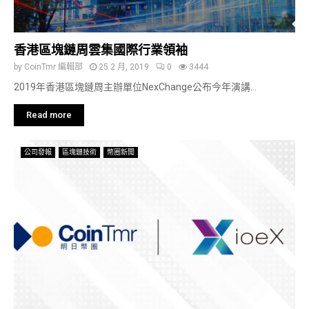
香港區塊鏈周雲集國際行業領袖
by
CoinTmr 編輯部
25 2 月, 2019
0
3444
2019年香港區塊鏈周主辦單位NexChange公布今年演講...
Read more
公司發報
區塊鏈技術
幣圈新聞