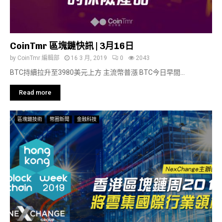
CoinTmr 區塊鏈快訊 | 3月16日
by
CoinTmr 編輯部
16 3 月, 2019
0
2043
BTC持續拉升至3980美元上方 主流幣普漲 BTC今日早間...
Read more
區塊鏈技術
幣圈新聞
金融科技