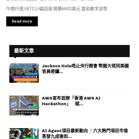
午間行情 | BTC小幅回漲 現價6602美元 當前數字貨幣...
Read more
最新文章
Jackson Hole唔止央行開會 幣圈大佬同美國
官員密鑼...
AWS宣布首辦「香港 AWS AI
Hackathon」 賦...
AI Agent項目最新動向 ：六大熱門項目市值
蒸發九成後如...