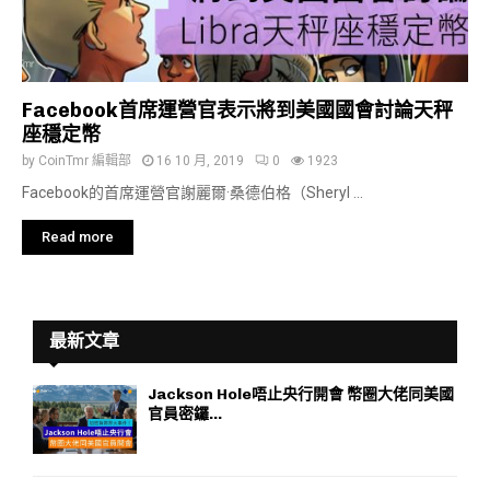
Facebook首席運營官表示將到美國國會討論天秤
座穩定幣
by
CoinTmr 編輯部
16 10 月, 2019
0
1923
Facebook的首席運營官謝麗爾·桑德伯格（Sheryl ...
Read more
最新文章
Jackson Hole唔止央行開會 幣圈大佬同美國
官員密鑼...