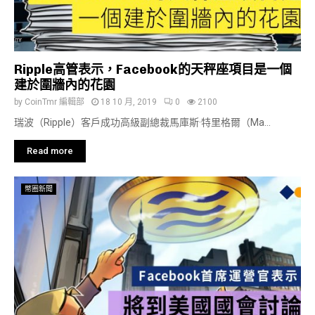
Ripple高管表示，Facebook的天秤座項目是一個
建於圍牆內的花園
by
CoinTmr 編輯部
18 10 月, 2019
0
2100
瑞波（Ripple）客戶成功高級副總裁馬庫斯·特里格爾（Ma...
Read more
幣圈新聞