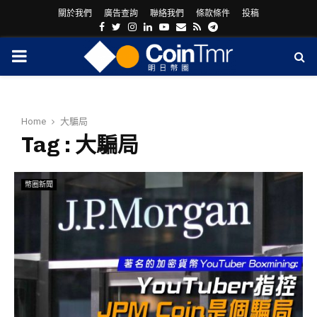
關於我們
廣告查詢
聯絡我們
條款條件
投稿
Facebook
Twitter
Instagram
Linkedin
Youtube
Email
Rss
Telegram
PRIMARY
MENU
Home
大騙局
Tag : 大騙局
幣圈新聞
ram