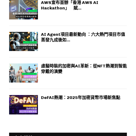
AWS宣布首辦「香港 AWS AI
Hackathon」 賦...
AI Agent項目最新動向 ：六大熱門項目市值
蒸發九成後如...
虛擬時裝的加密與AI革新：從NFT熱潮到智能
穿戴的演變
DeFAI熱潮：2025年加密貨幣市場新焦點