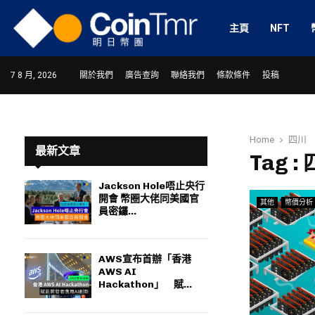
主頁
NFT
7 8 月, 2026
關於我們
廣告查詢
聯絡我們
條款條件
投稿
Home
四川
最新文章
Tag :
Jackson Hole唔止央行
開會 幣圈大佬同美國官
其他
幣價分析
ram
員密鑼...
AWS宣布首辦「香港
AWS AI
Hackathon」 賦...