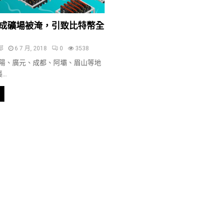
成礦場被淹，引致比特幣全
部
6 7 月, 2018
0
3538
陽、廣元、成都、阿壩、眉山等地
..