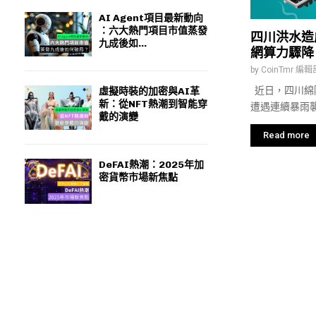
AI Agent項目最新動向
：六大熱門項目市值蒸發
四川洪水造
九成後如...
網算力驟降
by
CoinTmr 編輯
近日，四川綿
虛擬時裝的加密與AI革
新：從NFT熱潮到智能穿
遭遇連續暴雨襲.
戴的演變
Read more
DeFAI熱潮：2025年加
密貨幣市場新焦點