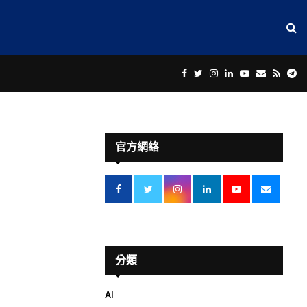
Facebook
Twitter
Instagram
Linkedin
Youtube
Email
Rss
Te
官方網絡
分類
AI