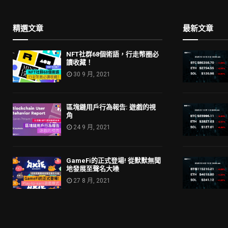
精選文章
最新文章
NFT社群68個術語，行走幣圈必
讀收藏！
30 9 月, 2021
區塊鏈用戶行為報告: 遊戲的視
角
24 9 月, 2021
GameFi的正式登場! 從默默無聞
地發展至聲名大噪
27 8 月, 2021