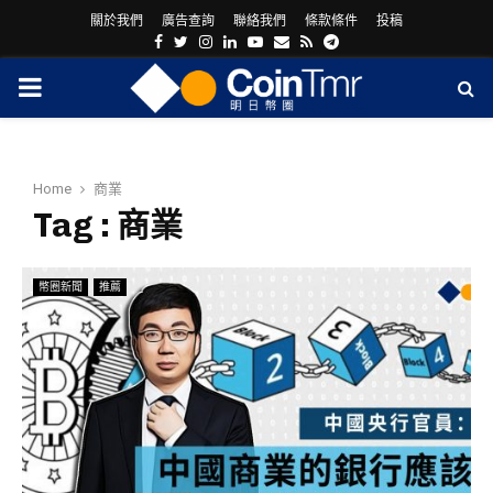
關於我們
廣告查詢
聯絡我們
條款條件
投稿
Facebook
Twitter
Instagram
Linkedin
Youtube
Email
Rss
Telegram
PRIMARY
MENU
Home
商業
Tag : 商業
幣圈新聞
推薦
ram