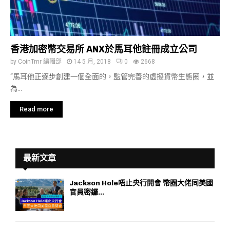
香港加密幣交易所 ANX於馬耳他註冊成立公司
by
CoinTmr 編輯部
14 5 月, 2018
0
2668
“馬耳他正逐步創建一個全面的，監管完善的虛擬貨幣生態圈，並
為...
Read more
最新文章
Jackson Hole唔止央行開會 幣圈大佬同美國
官員密鑼...