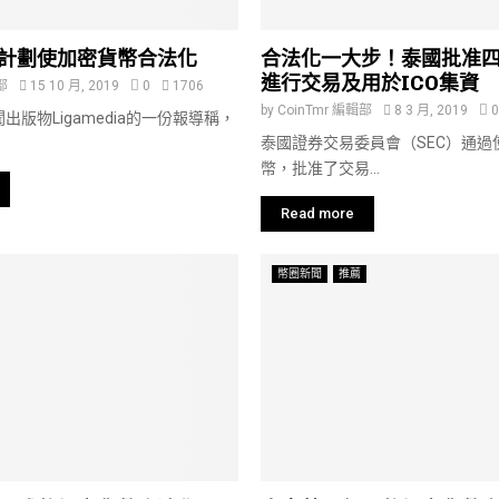
計劃使加密貨幣合法化
合法化一大步！泰國批准
進行交易及用於ICO集資
部
15 10 月, 2019
0
1706
by
CoinTmr 編輯部
8 3 月, 2019
0
出版物Ligamedia的一份報導稱，
泰國證券交易委員會（SEC）通過
幣，批准了交易...
Read more
幣圈新聞
推薦