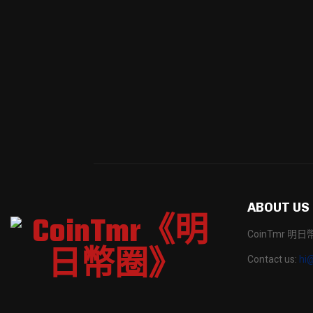
ABOUT US
CoinTmr 
Contact us:
hi