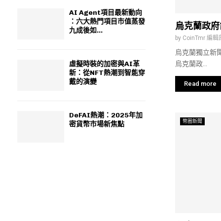
AI Agent項目最新動向
：六大熱門項目市值蒸發
烏克蘭政府
九成後如...
by
CoinTmr 編輯
烏克蘭獨立新聞
烏克蘭政...
虛擬時裝的加密與AI革
新：從NFT熱潮到智能穿
戴的演變
Read more
DeFAI熱潮：2025年加
幣圈新聞
密貨幣市場新焦點