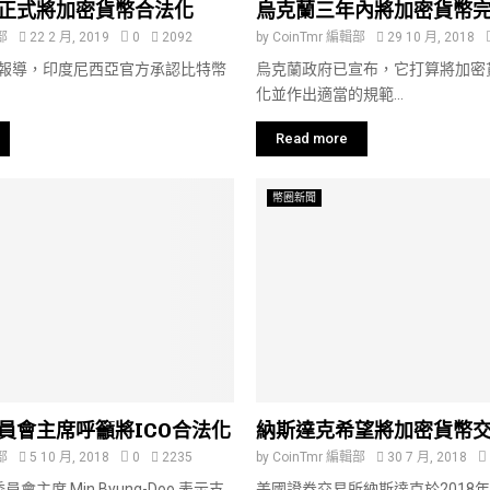
正式將加密貨幣合法化
烏克蘭三年內將加密貨幣
部
22 2 月, 2019
0
2092
by
CoinTmr 編輯部
29 10 月, 2018
Daily報導，印度尼西亞官方承認比特幣
烏克蘭政府已宣布，它打算將加密
化並作出適當的規範...
Read more
幣圈新聞
員會主席呼籲將ICO合法化
納斯達克希望將加密貨幣
部
5 10 月, 2018
0
2235
by
CoinTmr 編輯部
30 7 月, 2018
主席 Min Byung-Doo 表示支
美國證券交易所納斯達克於2018