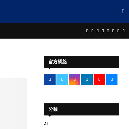
F
T
I
L
Y
E
R
T
a
w
n
i
o
m
s
e
官方網絡
c
i
s
n
u
a
s
l
e
t
t
k
t
i
e
b
t
a
e
u
l
g
o
e
g
d
b
r
分類
AI
o
r
r
i
e
a