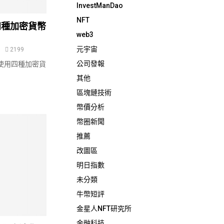
InvestManDao
k
a
n
m
NFT
四種加密貨幣
web3
m
元宇宙
2199
公司發報
使用四種加密貨
其他
區塊鏈技術
幣價分析
幣圈新聞
推薦
改圖區
明日指數
未分類
牛幣短評
金星人NFT研究所
金融科技