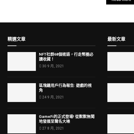
精選文章
最新文章
NFT社群68個術語，行走幣圈必
讀收藏！
30 9 月, 2021
區塊鏈用戶行為報告: 遊戲的視
角
24 9 月, 2021
GameFi的正式登場! 從默默無聞
地發展至聲名大噪
27 8 月, 2021