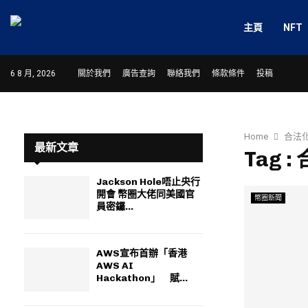
主頁
NFT
6 8 月, 2026
關於我們
廣告查詢
聯絡我們
條款條件
投稿
Home
合法
最新文章
Tag :
Jackson Hole唔止央行
開會 幣圈大佬同美國官
幣圈新聞
員密鑼...
AWS宣布首辦「香港
AWS AI
Hackathon」 賦...