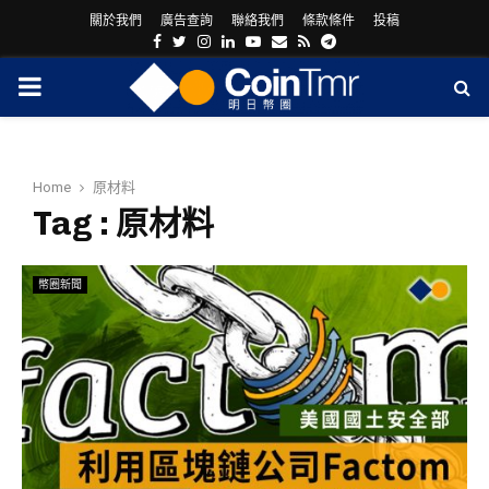
關於我們
廣告查詢
聯絡我們
條款條件
投稿
Facebook
Twitter
Instagram
Linkedin
Youtube
Email
Rss
Telegram
PRIMARY
MENU
Home
原材料
Tag : 原材料
幣圈新聞
ram