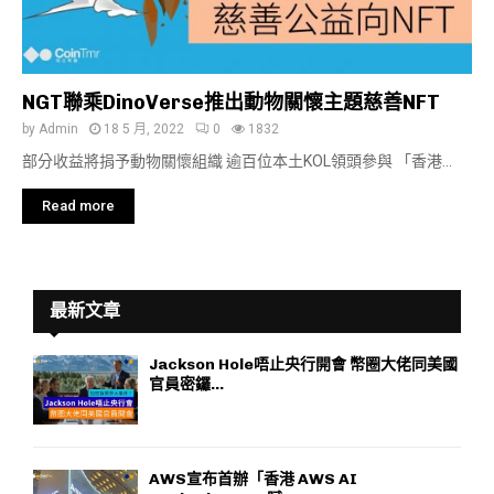
NGT聯乘DinoVerse推出動物關懷主題慈善NFT
by
Admin
18 5 月, 2022
0
1832
部分收益將捐予動物關懷組織 逾百位本土KOL領頭參與 「香港...
Read more
最新文章
Jackson Hole唔止央行開會 幣圈大佬同美國
官員密鑼...
AWS宣布首辦「香港 AWS AI