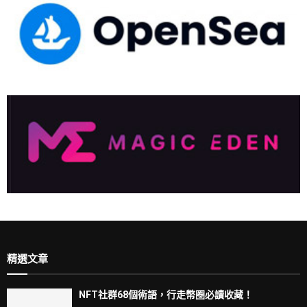
精選文章
NFT社群68個術語，行走幣圈必讀收藏！