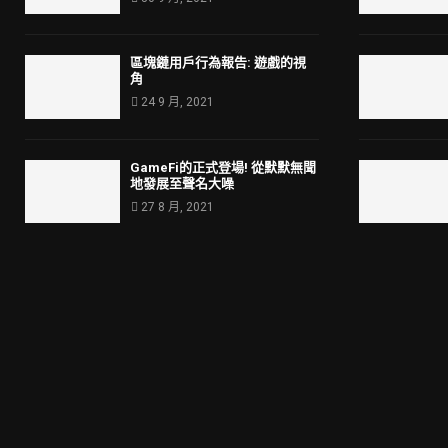
區塊鏈用戶行為報告: 遊戲的視
角
24 9 月, 2021
GameFi的正式登場! 從默默無聞
地發展至聲名大噪
27 8 月, 2021