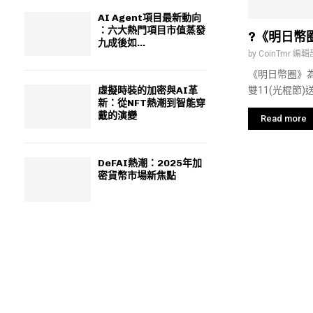
AI Agent項目最新動向
：六大熱門項目市值蒸發
?《明日幣圈
九成後如...
by
CoinTmr 編輯
《明日幣圈》
雙11(光棍節)送.
虛擬時裝的加密與AI革
新：從NFT熱潮到智能穿
戴的演變
Read more
DeFAI熱潮：2025年加
密貨幣市場新焦點