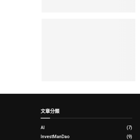
文章分類
AI
(7)
InvestManDao
(9)