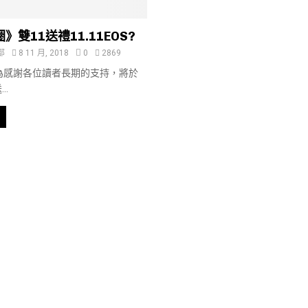
》雙11送禮11.11EOS?
部
8 11 月, 2018
0
2869
為感謝各位讀者長期的支持，將於
..