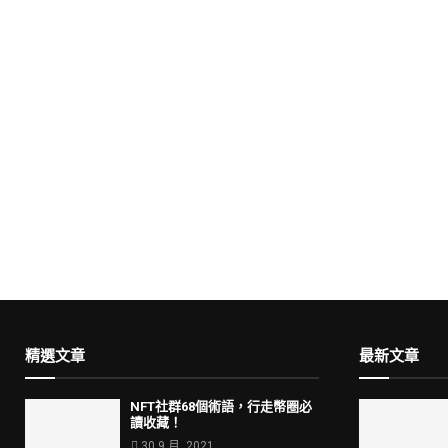
精選文章
最新文章
NFT社群68個術語，行走幣圈必
讀收藏！
30 9 月, 2021