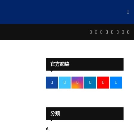
Facebook
Twitter
Instagram
Linkedin
Youtube
Email
Rss
Te
官方網絡
分類
AI