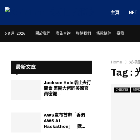
主頁
NFT
6 8 月, 2026
關於我們
廣告查詢
聯絡我們
條款條件
投稿
Home
光棍
最新文章
Tag :
Jackson Hole唔止央行
開會 幣圈大佬同美國官
公司發報
幣圈
員密鑼...
AWS宣布首辦「香港
AWS AI
Hackathon」 賦...