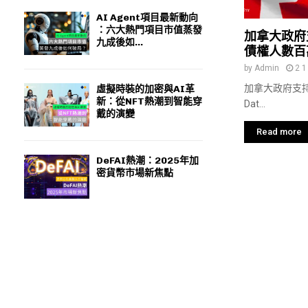
AI Agent項目最新動向
：六大熱門項目市值蒸發
加拿大政府
九成後如...
債權人數百
by
Admin
2 1
加拿大政府支持的
虛擬時裝的加密與AI革
新：從NFT熱潮到智能穿
Dat...
戴的演變
Read more
DeFAI熱潮：2025年加
密貨幣市場新焦點