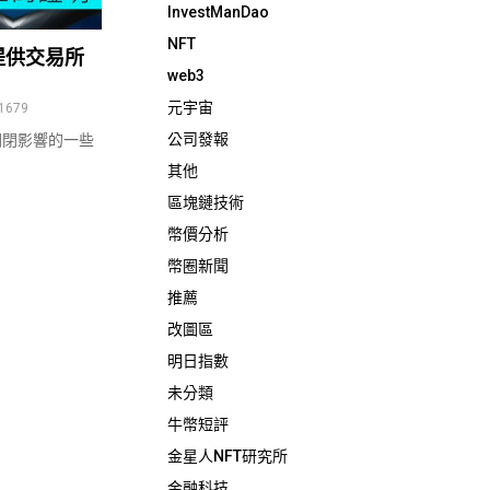
InvestManDao
NFT
求提供交易所
web3
元宇宙
1679
公司發報
然關閉影響的一些
其他
區塊鏈技術
幣價分析
幣圈新聞
推薦
改圖區
明日指數
未分類
牛幣短評
金星人NFT研究所
金融科技