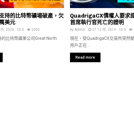
支持的比特幣礦場破產，欠
QuadrigaCX債權人要
萬美元
首席執行官死亡的證明
 月, 2020
0
2005
by
Admin
27 12 月, 2019
0
比特幣礦業公司Great North
現在，受QuadrigaCX交易所突
用戶正在...
Read more