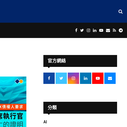
Facebook
Twitter
Instagram
Linkedin
Youtube
Email
Rss
Te
官方網絡
分類
AI