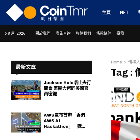
主頁
NFT
6 8 月, 2026
關於我們
廣告查詢
聯絡我們
條款條件
投稿
Home
債權
最新文章
Tag :
Jackson Hole唔止央行
開會 幣圈大佬同美國官
幣圈新聞
ram
員密鑼...
AWS宣布首辦「香港
AWS AI
Hackathon」 賦...