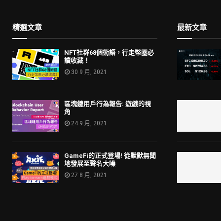
精選文章
最新文章
NFT社群68個術語，行走幣圈必
讀收藏！
30 9 月, 2021
區塊鏈用戶行為報告: 遊戲的視
角
24 9 月, 2021
GameFi的正式登場! 從默默無聞
地發展至聲名大噪
27 8 月, 2021