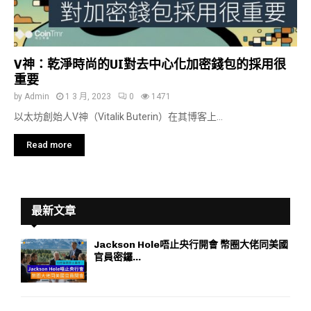
V神：乾淨時尚的UI對去中心化加密錢包的採用很
重要
by
Admin
1 3 月, 2023
0
1471
以太坊創始人V神（Vitalik Buterin）在其博客上...
Read more
最新文章
Jackson Hole唔止央行開會 幣圈大佬同美國
官員密鑼...