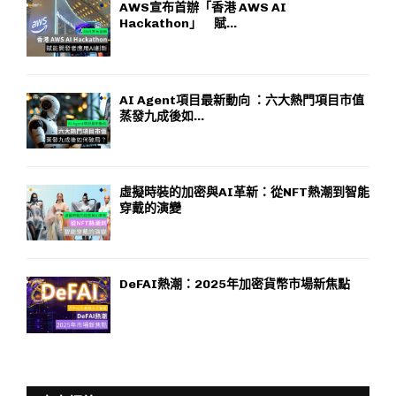
AWS宣布首辦「香港 AWS AI
Hackathon」 賦...
AI Agent項目最新動向 ：六大熱門項目市值
蒸發九成後如...
虛擬時裝的加密與AI革新：從NFT熱潮到智能
穿戴的演變
DeFAI熱潮：2025年加密貨幣市場新焦點