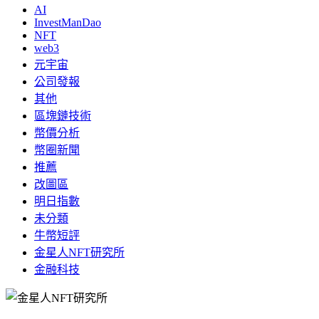
AI
InvestManDao
NFT
web3
元宇宙
公司發報
其他
區塊鏈技術
幣價分析
幣圈新聞
推薦
改圖區
明日指數
未分類
牛幣短評
金星人NFT研究所
金融科技