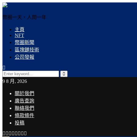
幣圈一天，人間一年
主頁
NFT
幣圈新聞
區塊鏈技術
公司發報
Search
for:
Search
9 8 月, 2026
關於我們
廣告查詢
聯絡我們
條款條件
投稿
Facebook
Twitter
Instagram
Linkedin
Youtube
Email
Rss
Telegram