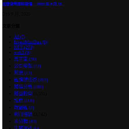
加密貨幣即時報價 – 2025 年 9 月 15...
15 9 月, 2025
文章分類
AI
(7)
InvestManDao
(9)
NFT
(279)
web3
(9)
元宇宙
(38)
公司發報
(12)
其他
(13)
區塊鏈技術
(203)
幣價分析
(180)
幣圈新聞
(1,551)
推薦
(168)
改圖區
(3)
明日指數
(3,742)
未分類
(43)
牛幣短評
(6)