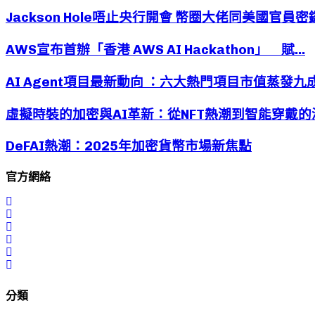
Jackson Hole唔止央行開會 幣圈大佬同美國官員密鑼.
AWS宣布首辦「香港 AWS AI Hackathon」 賦...
AI Agent項目最新動向 ：六大熱門項目市值蒸發九成後
虛擬時裝的加密與AI革新：從NFT熱潮到智能穿戴的
DeFAI熱潮：2025年加密貨幣市場新焦點
官方網絡
分類