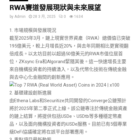
RWA賽道發展現狀與未來展望
by
Admin
28 3 月, 2025
0
1634
1. 市場規模與發展現況
截至2025年3月，鏈上現實世界資產（RWA）總價值已突破
195億美元，較上月增長近20%，與去年同期相比更實現翻
倍成長。以太坊目前以超過50億美元的RWA市值位居首
位，ZKsync Era和Algorand緊隨其後。這一快速增長主要
來自機構投資者的持續湧入，以及代幣化技術在傳統金融
與去中心化金融間的創新應用。
2. 基礎建設創新進展
由Ethena Labs和Securitize共同開發的Converge公鏈預計
將於2025年第二季正式上線。該公鏈專注於傳統金融資產
的鏈上結算，將提供包括USDe、USDtb等多種穩定幣產
品，以及面向機構投資者的iUSDe服務。目前已有5個專業
級DeFi協議確定將在該平台部署應用。
3. 重點項目最新動態