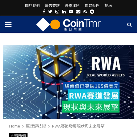
關於我們
廣告查詢
聯絡我們
條款條件
投稿
Facebook
Twitter
Instagram
Linkedin
Youtube
Email
Rss
Telegram
PRIMARY
MENU
ram
Home
區塊鏈技術
RWA賽道發展現狀與未來展望
區塊鏈技術