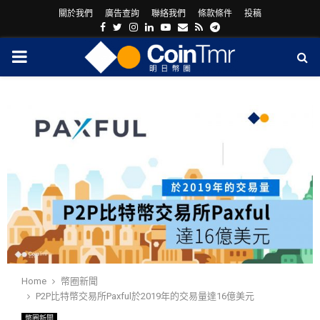
關於我們
廣告查詢
聯絡我們
條款條件
投稿
Facebook
Twitter
Instagram
Linkedin
Youtube
Email
Rss
Telegram
PRIMARY
MENU
ram
Home
幣圈新聞
P2P比特幣交易所Paxful於2019年的交易量達16億美元
幣圈新聞