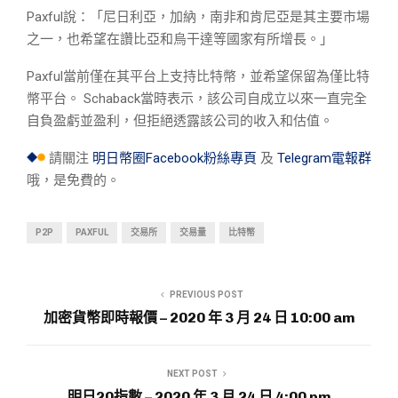
Paxful說：「尼日利亞，加納，南非和肯尼亞是其主要市場
之一，也希望在讚比亞和烏干達等國家有所增長。」
Paxful當前僅在其平台上支持比特幣，並希望保留為僅比特
幣平台。 Schaback當時表示，該公司自成立以來一直完全
自負盈虧並盈利，但拒絕透露該公司的收入和估值。
請關注
明日幣圈Facebook粉絲專頁
及
Telegram電報群
哦，是免費的。
P2P
PAXFUL
交易所
交易量
比特幣
PREVIOUS POST
加密貨幣即時報價 – 2020 年 3 月 24 日 10:00 am
NEXT POST
明日20指數 – 2020 年 3 月 24 日 4:00 pm