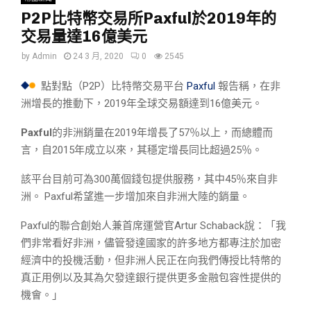
P2P比特幣交易所Paxful於2019年的
交易量達16億美元
by
Admin
24 3 月, 2020
0
2545
點對點（P2P）比特幣交易平台
Paxful
報告稱，在非
洲增長的推動下，2019年全球交易額達到16億美元。
Paxful
的非洲銷量在2019年增長了57％以上，而總體而
言，自2015年成立以來，其穩定增長同比超過25％。
該平台目前可為300萬個錢包提供服務，其中45％來自非
洲。 Paxful希望進一步增加來自非洲大陸的銷量。
Paxful的聯合創始人兼首席運營官Artur Schaback說：「我
們非常看好非洲，儘管發達國家的許多地方都專注於加密
經濟中的投機活動，但非洲人民正在向我們傳授比特幣的
真正用例以及其為欠發達銀行提供更多金融包容性提供的
機會。」