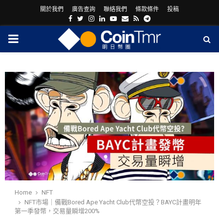
關於我們
廣告查詢
聯絡我們
條款條件
投稿
Facebook
Twitter
Instagram
Linkedin
Youtube
Email
Rss
Telegram
PRIMARY
MENU
ram
Home
NFT
NFT市場｜備戰Bored Ape Yacht Club代幣空投？BAYC計畫明年
第一季發幣，交易量瞬增200%