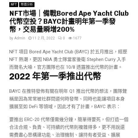
NFT
幣價分析
NFT市場｜備戰Bored Ape Yacht Club
代幣空投？BAYC計畫明年第一季發
幣，交易量瞬增200%
by
Admin
11 2 月, 2022
0
1677
NFT 項目 Bored Ape Yacht Club (BAYC) 於五月推出，經歷
NFT 熱潮，更因 NBA 勇士隊當家後衛 Stephen Curry 入手
而聲名大噪，官方團隊也在 10/8 透露推出代幣的計畫。
2022 年第一季推出代幣
BAYC 在推特發佈有關在明年 Q1 推出代幣的想法，團隊聲
稱是因為常常被社群問道何時發幣、同時也能讓項目本身
擴展至如 DeFi 等領域，因此才有了計畫，BAYC 表示：
要推出 ERC-20 代幣僅需幾分鐘，簡單得要死，但打造一個
合法合規、負責、可持續的代幣則複雜得多，更不用說還
需費盡心思構建功能、治理機制、讓持有者受益、擴展