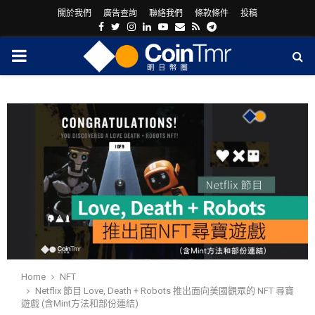
關於我們
廣告查詢
聯絡我們
條款條件
投稿
Facebook
Twitter
Instagram
Linkedin
Youtube
Email
Rss
Telegram
PRIMARY
MENU
ram
Home
NFT
Netflix 節目 Love, Death + Robots 推出面向美國觀眾的 NFT 尋寶
遊戲 (含Mint方法和部份連結)