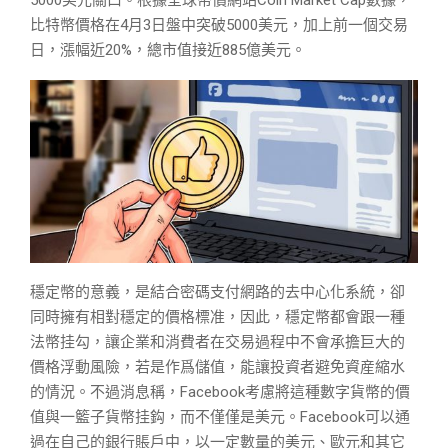
5000美元關口。根據全球幣價網站Coin Market Cap數據，
比特幣價格在4月3日盤中突破5000美元，加上前一個交易
日，漲幅近20%，總市值接近885億美元。
穩定幣的意義，是結合密碼支付網路的去中心化系統，卻
同時擁有相對穩定的價格標准，因此，穩定幣都會跟一種
法幣挂勾，讓企業和消費者在交易過程中不會承擔巨大的
價格浮動風險，若是作爲儲值，能讓投資者避免資産縮水
的情況。不過消息稱，Facebook考慮將這種數字貨幣的價
值與一籃子貨幣挂鈎，而不僅僅是美元。Facebook可以通
過在自己的銀行賬戶中，以一定數量的美元、歐元和其它