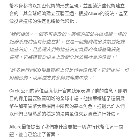
幣本身都將以加密代幣的形式呈現，並圍繞這些代幣建立
合約，與全球經濟建立互聯互通。根據Allaire的說法，甚至
像投票這樣的決定也將被代幣化：
“我們相信，一個不可更改的、廉潔的如公共區塊鏈一樣的
記錄系統的固有好處在於，它是一個能夠做出決策並記錄
這些決定，且能讓人們對這些決定負責的高級基礎設施，
這樣，它將確實從根本上改變全球公民社會的性質。”
“許多進行過ICO項目實際上只是證券性代幣，它們提供一份
財務合約，以某種方式參與到商業中來。”
Circle公司的這位首席執行官向聽眾表達了他的信念，即項
目的採用需要監管明晰的全球市場。他接著概述了穩價貨
幣在加密貨幣大量採用中所起的基本角色，通過允許人們
以他們已經熟悉的穩定的法幣單位來對資產進行計價。
Allaire最後提出了我們為什麼要把一切進行代幣化這一問
題，並自己給出了答案。