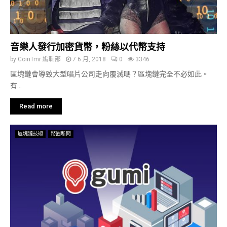
音樂人發行加密貨幣，粉絲以代幣支持
by
CoinTmr 編輯部
7 6 月, 2018
0
3346
區塊鏈會導致大型唱片公司走向覆滅嗎？區塊鏈完全不必如此。
有...
Read more
區塊鏈技術
幣圈新聞