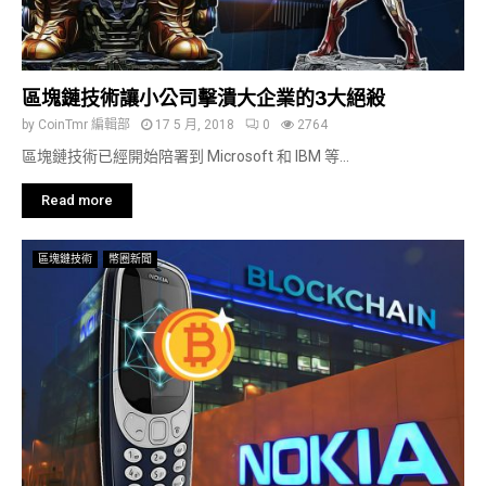
區塊鏈技術讓小公司擊潰大企業的3大絕殺
by
CoinTmr 編輯部
17 5 月, 2018
0
2764
區塊鏈技術已經開始陪署到 Microsoft 和 IBM 等...
Read more
區塊鏈技術
幣圈新聞