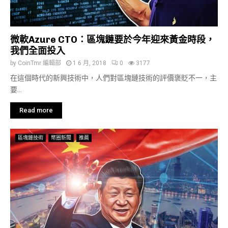
微軟Azure CTO：區塊鏈要於今年迎來黃金時段，
我們全面投入
by
CoinTmr 編輯部
1 6 月, 2018
0
3177
在這個時代的新興技術中，人們對區塊鏈技術的評價褒貶不一，主
要...
Read more
區塊鏈技術
幣圈新聞
推薦