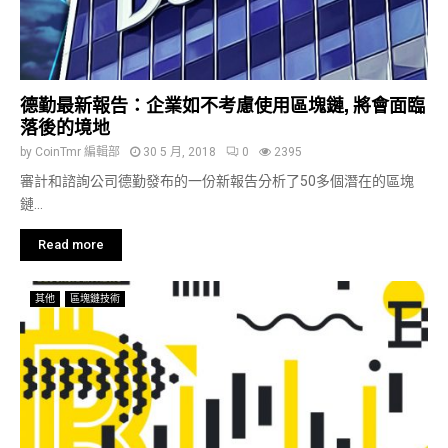
德勤最新報告：企業如不考慮使用區塊鏈, 將會面臨
落後的境地
by
CoinTmr 編輯部
30 5 月, 2018
0
2395
審計和諮詢公司德勤發布的一份新報告分析了50多個潛在的區塊
鏈...
Read more
其他
區塊鏈技術