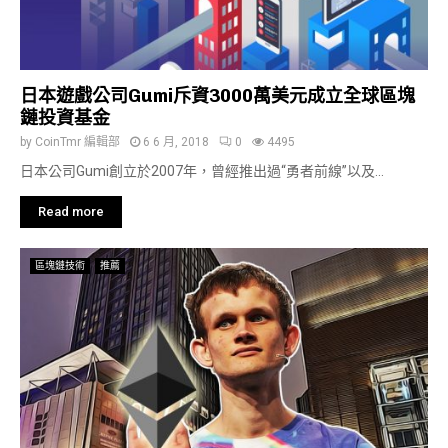
日本遊戲公司Gumi斥資3000萬美元成立全球區塊
鏈投資基金
by
CoinTmr 編輯部
6 6 月, 2018
0
4495
日本公司Gumi創立於2007年，曾經推出過“勇者前線”以及...
Read more
區塊鏈技術
推薦