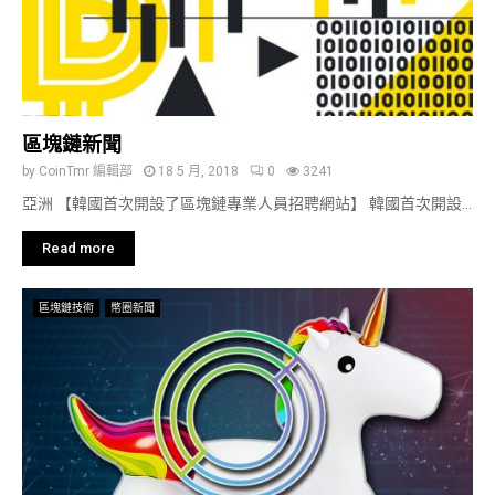
區塊鏈新聞
by
CoinTmr 編輯部
18 5 月, 2018
0
3241
亞洲 【韓國首次開設了區塊鏈專業人員招聘網站】 韓國首次開設...
Read more
區塊鏈技術
幣圈新聞