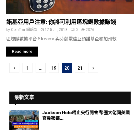
諾基亞用戶注意: 你將可利用區塊鏈數據賺錢
by
CoinTmr 編輯部
17 5 月, 2018
0
2376
區塊鏈數據平台 Streamr 與芬蘭電信巨頭諾基亞和加州軟...
Read more
文
1
...
19
20
21
章
分
最新文章
頁
Jackson Hole唔止央行開會 幣圈大佬同美國
官員密鑼...