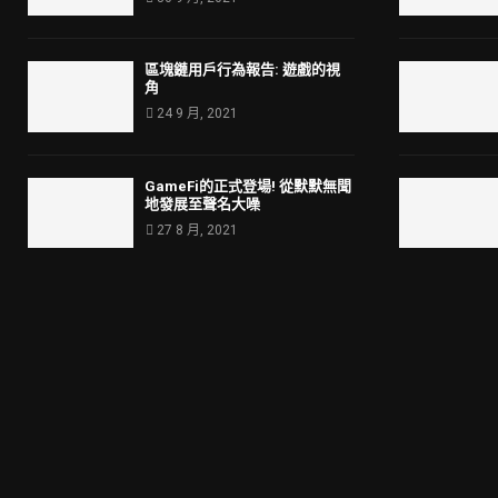
區塊鏈用戶行為報告: 遊戲的視
角
24 9 月, 2021
GameFi的正式登場! 從默默無聞
地發展至聲名大噪
27 8 月, 2021