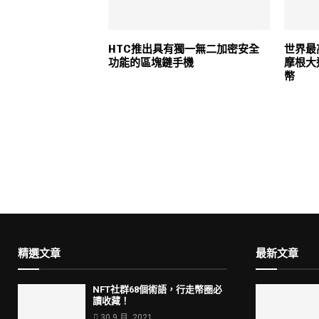
HTC推出具有獨一無二加密安全
世界最
功能的區塊鏈手機
摩根大
幣
精選文章
最新文章
NFT社群68個術語，行走幣圈必
讀收藏！
30 9 月, 2021