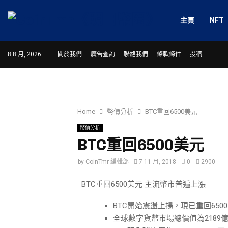
主頁
NFT
8 8 月, 2026
關於我們
廣告查詢
聯絡我們
條款條件
投稿
Home
幣價分析
BTC重回6500美元
幣價分析
BTC重回6500美元
by
CoinTmr 編輯部
7 11 月, 2018
0
2900
BTC重回6500美元 主流幣市普遍上漲
BTC開始震盪上揚，現已重回6500 
全球數字貨幣市場總價值為2189億