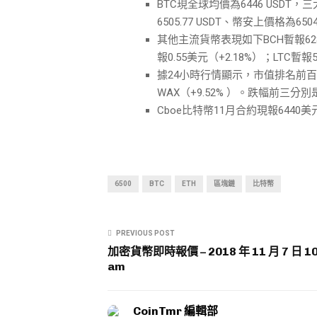
BTC現全球均價為6446 USDT，
6505.77 USDT、幣安上價格為6504.
其他主流貨幣表現如下BCH暫報628.1
報0.55美元（+2.18%）；LTC暫報5
據24小時行情顯示，市值排名前百幣種
WAX（+9.52% ）。跌幅前三分別是：B
Cboe比特幣11月合約現報6440
6500
BTC
ETH
區塊鏈
比特幣
PREVIOUS POST
加密貨幣即時報價 – 2018 年 11 月 7 日 10
am
CoinTmr 編輯部