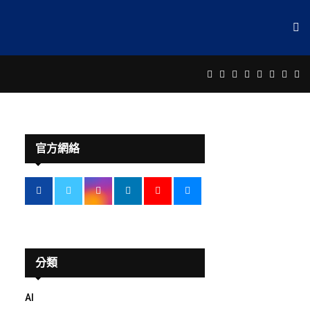
Facebook
Twitter
Instagram
Linkedin
Youtube
Email
Rss
Te
官方網絡
分類
AI