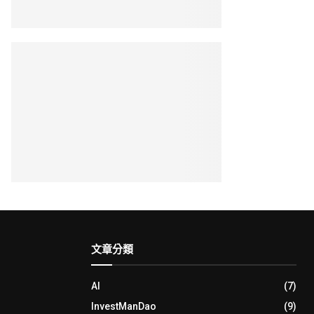
文章分類
AI
(7)
InvestManDao
(9)