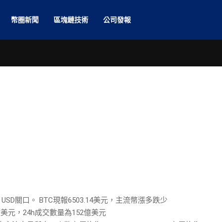
幣圈新聞
區塊鏈技術
公司發報
USD關口。 BTC現報6503.14美元，主流幣漲多跌少
美元，24h成交數量為152億美元