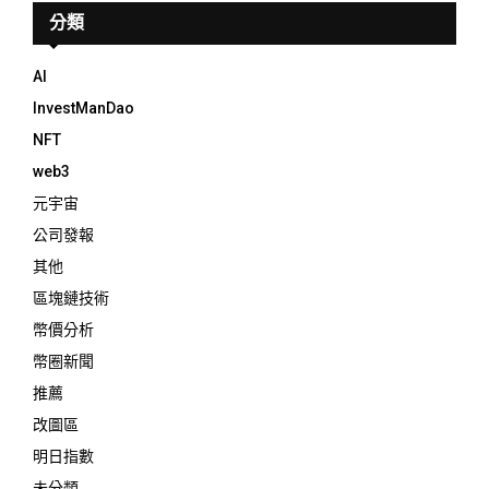
分類
AI
InvestManDao
NFT
web3
元宇宙
公司發報
其他
區塊鏈技術
幣價分析
幣圈新聞
推薦
改圖區
明日指數
未分類