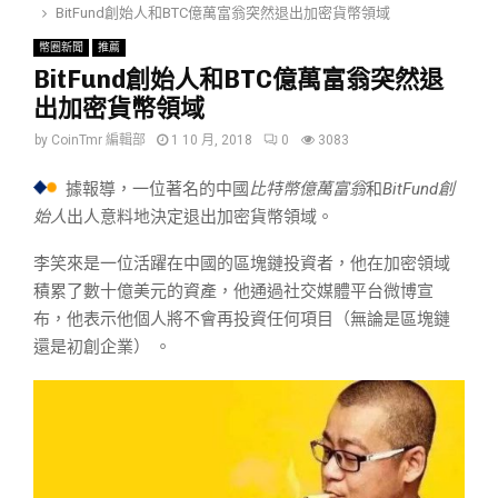
BitFund創始人和BTC億萬富翁突然退出加密貨幣領域
幣圈新聞
推薦
BitFund創始人和BTC億萬富翁突然退
出加密貨幣領域
by
CoinTmr 編輯部
1 10 月, 2018
0
3083
據報導，一位著名的中國
比特幣億萬富翁
和
BitFund創
始人
出人意料地決定退出加密貨幣領域。
李笑來是一位活躍在中國的區塊鏈投資者，他在加密領域
積累了數十億美元的資產，他通過社交媒體平台微博宣
布，他表示他個人將不會再投資任何項目（無論是區塊鏈
還是初創企業） 。