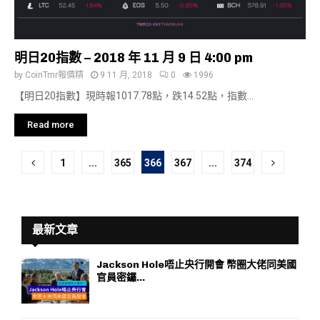
明日20指數 – 2018 年 11 月 9 日 4:00 pm
by
CoinTmr報價精
9 11 月, 2018
0
1996
【明日20指數】現時報1017.78點，跌14.52點，指數...
Read more
文
1
...
365
366
367
...
374
章
分
最新文章
頁
Jackson Hole唔止央行開會 幣圈大佬同美國
官員密鑼...