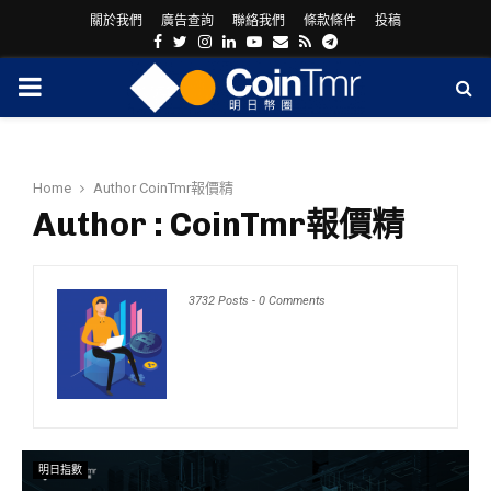
關於我們
廣告查詢
聯絡我們
條款條件
投稿
Facebook
Twitter
Instagram
Linkedin
Youtube
Email
Rss
Telegram
PRIMARY
MENU
Home
Author
CoinTmr報價精
Author :
CoinTmr報價精
3732 Posts
-
0 Comments
ram
明日指數