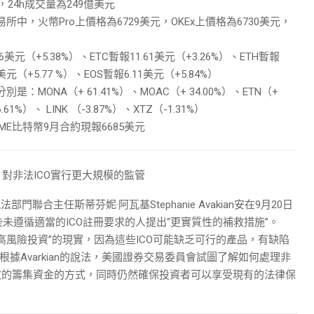
24h成交量為249億美元
所中，火幣Pro上價格為6729美元，OKEx上價格為6730美元，
元（+5.38%）、ETC暫報11.61美元（+3.26%）、ETH暫報
6美元（+5.77 %）、EOS暫報6.11美元（+5.84%）
ONA（+ 61.41%）、MOAC（+ 34.00%）、ETN（+
1%）、 LINK （-3.87%）、XTZ（-1.31%）
CME比特幣9月合約現報6685美元
對非法ICO實行更大規模的監管
聯合主任斯蒂芬妮·阿瓦基Stephanie Avakian安在9月20日
未遵循適當的ICO註冊要求的人提出“更實質性的補救措施”。
掩蓋其“高風險投資”的現實，因為這些ICO可能缺乏可行的產品，有缺陷
據Avarkian的說法，美國證券交易委員會試圖了解如何處理非
有效的籌集資金的方式，同時仍然確保投資者可以享受現有的法律保