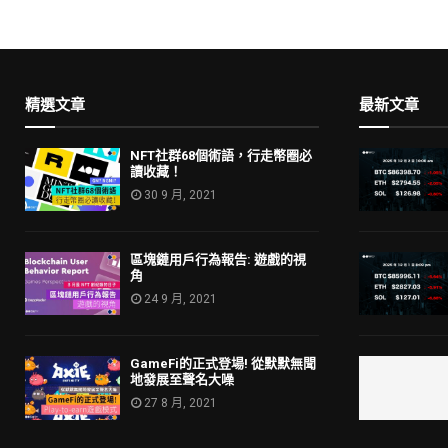
精選文章
最新文章
NFT社群68個術語，行走幣圈必
讀收藏！
30 9 月, 2021
區塊鏈用戶行為報告: 遊戲的視
角
24 9 月, 2021
GameFi的正式登場! 從默默無聞
地發展至聲名大噪
27 8 月, 2021