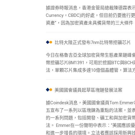
據證券時報消息，香港金管局總裁陳德霖表示，金管局正
Currency，CBDC)的好處，但目前仍
資產”，因為加密資產未具備貨幣的三大條件
比特大陸正式發布7nm比特幣挖礦芯片
今日在格魯吉亞全球加密貨幣生態產業鏈峰會
幣挖礦芯片BM1391，可用於挖掘BTC與BC
法，單顆芯片集成多達10億個晶體管，算法方
美國國會議員起草區塊鏈發展法案
據Coindesk消息，美國國會議員Tom 
五宣布了一系列以區塊鍊為重點的法案，並
的一系列問題，包括開發、礦工和與加密貨
法。 Emmer在一份聲明中表示：“美國應
和進一步增長的環境。立法者應該採用新興