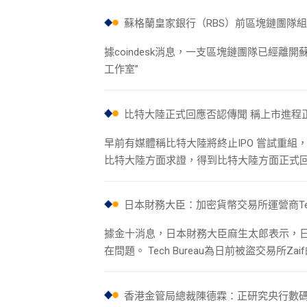
蘇格蘭皇家銀行（RBS）前區塊鏈團隊組建
據coindesk消息，一支區塊鏈團隊已經離開
工作室”
比特大陸正式回應否認傳聞 稱上市進程
早前有媒體稱比特大陸將終止IPO 嘗試重組
比特大陸方面求證，得到比特大陸方面正式
日本財務大臣：加密貨幣交易所運營商Tec
據金十消息，日本財務大臣麻生太郎表示，日本大
在問題。 Tech Bureau為日前被盜交易所Zaif
香港金管局總裁陳德霖：正研究央行數