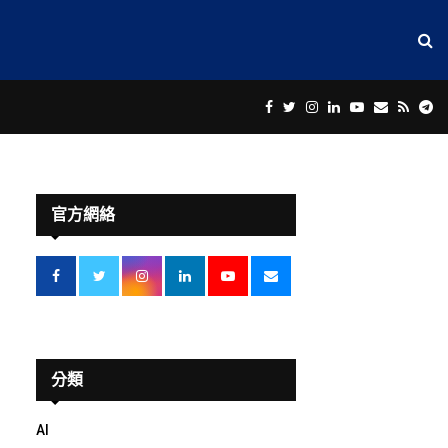
Facebook
Twitter
Instagram
Linkedin
Youtube
Email
Rss
Te
官方網絡
分類
AI