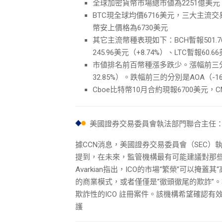
全球加密貨幣市場總市値為2251億美元，
BTC現全球均價6716美元，三大主流交易
幣安上價格為6730美元
其它主流幣種表現如下：BCH暫報501.76美
245.96美元（+8.74%）、LTC暫報60.6
市値排名前百幣種漲多跌少。漲幅前三分別是：M
32.85%）。跌幅前三的分別是AOA（-16.6
Cboe比特幣10月合約現報6700美元，
美國證券交易委員會執法部門聯合主任：
據CCN消息，美國證券交易委員會（SEC）執法部門
提到，在未來，監管機構最有可能建議對那些
Avarkian指出，ICO的市場“繁榮”可以
的商業模式，或者僅僅是“徹頭徹尾的欺詐”。根
欺詐性的ICO 註冊案件。該機構希望確認
護