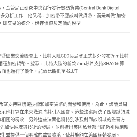
研究中央銀行發行數碼貨幣(Central Bank Digital
要進行更多分析工作。他又稱，加密幣不應該叫做貨幣，而是叫做“加密
，即交易的媒介、儲存價値及定價的模型
暨礦業交流峰會上，比特大陸CEO吳忌寒正式對外發布7nm比特
H兩種加密貨幣。據悉，比特大陸的新款7nm芯片支持SHA256算
面也進行了優化，能效比將低至42J/T
Emmer希望支持區塊鏈技術和加密貨幣的開發和使用，為此，該議員周
表示他打算在未來幾週將其引入國會。這些法案解決了區塊鏈領域
幣相關的稅收。另外這些法案也將特別涉及對到該領域的監管方
該優先加快區塊鏈技術的發展，並創造出美國私營部門能夠引領創新
技術並提供一個明確的監管體系，使其能夠在美國蓬勃發展。