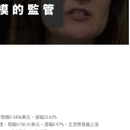
P現價0.5456美元，漲幅22.62%
理，現報6750.31美元，漲幅0.97%，主流幣普遍上漲