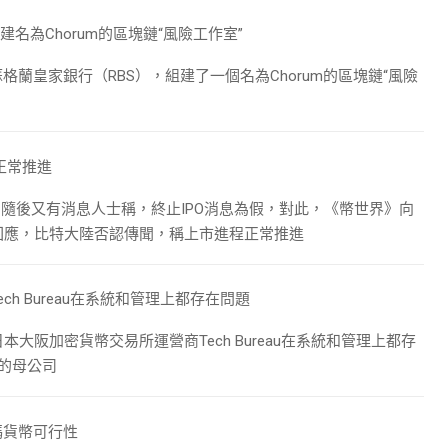
名為Chorum的區塊鏈“風險工作室”
蘇格蘭皇家銀行（RBS），組建了一個名為Chorum的區塊鏈“風險
正常推進
，隨後又有消息人士稱，終止IPO消息為假，對此，《幣世界》向
回應，比特大陸否認傳聞，稱上市進程正常推進
h Bureau在系統和管理上都存在問題
阪加密貨幣交易所運營商Tech Bureau在系統和管理上都存
的母公司​​
碼貨幣可行性