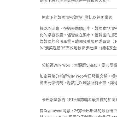
保障手段的企業家來說是一個積極因素。
熊市下的韓國加密貨幣行業比以往更樂觀
據CCN消息，在過去兩個月中，韓國本地加
化的樂觀態度。儘管處在熊市，但韓國的加
為韓國的合法產業。韓國金融服務委員會（ 
的“泡菜溢價”將有效地被逐步杜絕，網絡安
分析師Willy Woo：空頭歷史高位，當心反
加密貨幣分析師Willy Woo今日發推文稱
萬美元儲備嗎，應該足以觸發所有止損，讓你有個
卡巴斯基報告：ETH是詐騙者最喜歡的加密
據Cryptovest消息，根據卡巴斯基的最