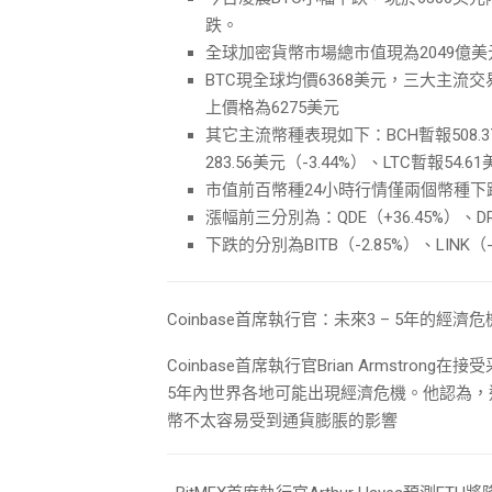
跌。
全球加密貨幣市場總市值現為2049億美元
BTC現全球均價6368美元，三大主流交
上價格為6275美元
其它主流幣種表現如下：BCH暫報508.37美
283.56美元（-3.44%）、LTC暫報54.6
市值前百幣種24小時行情僅兩個幣種下
漲幅前三分別為：QDE（+36.45%）、DRO
下跌的分別為BITB（-2.85%）、LINK（-
Coinbase首席執行官：未來3 – 5年的經
Coinbase首席執行官Brian Armstr
5年內世界各地可能出現經濟危機。他認為
幣不太容易受到通貨膨脹的影響