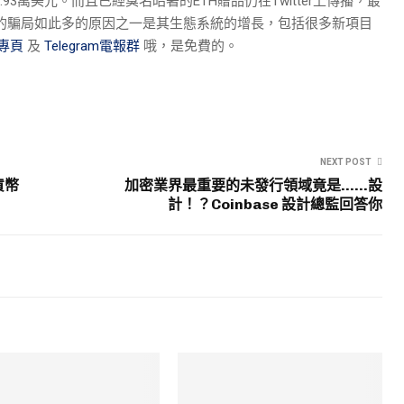
2.93萬美元。而且已經臭名昭著的ETH贈品仍在Twitter上傳播，最
H相關的騙局如此多的原因之一是其生態系統的增長，包括很多新項目
絲專頁
及
Telegram電報群
哦，是免費的。
NEXT POST
貨幣
加密業界最重要的未發行領域竟是……設
計！？Coinbase 設計總監回答你