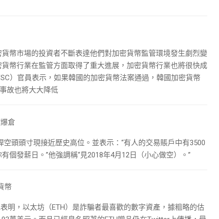
密貨幣市場的投資者不斷表達他們對加密貨幣監管環境發生劇烈變
密貨幣行業在監管方面取得了重大進展，加密貨幣行業也將很快成
FSC）官員表示，如果韓國的加密貨幣法案通過，韓國加密貨幣
全事故也將大大降低
轉爆倉
，槓桿空頭頭寸現接近歷史高位。並表示：“有人的交易賬戶中有3500
發薪日。”他強調稱“見2018年4月12日（小心做空）。”
貨幣
新研究表明，以太坊（ETH）是詐騙者最喜歡的數字資產，據粗略的估