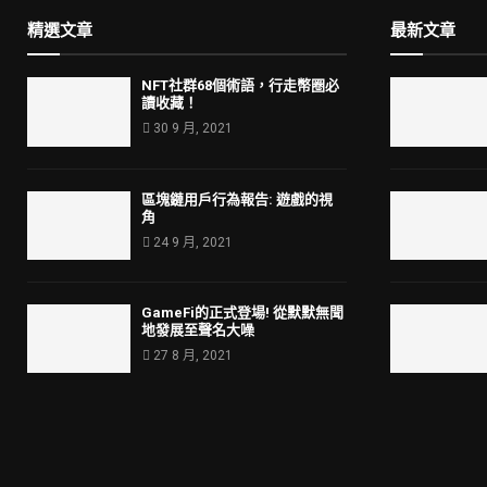
精選文章
最新文章
NFT社群68個術語，行走幣圈必
讀收藏！
30 9 月, 2021
區塊鏈用戶行為報告: 遊戲的視
角
24 9 月, 2021
GameFi的正式登場! 從默默無聞
地發展至聲名大噪
27 8 月, 2021