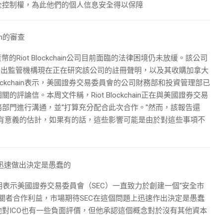
全控制權，為此他們的個人信息安全得以保障
in的審查
幣的Riot Blockchain公司目前面臨的法律困境仍未放緩。該公司
指出監管機構現在正在研究該公司的註冊聲明，以及其收購加拿大
t Blockchain表示，美國證券交易委員會的公司財務部和投資管理部已
論信。本周文件稱，Riot Blockchain正在與美國證券交易
部門進行溝通，並“打算充分配合此次合作。”然而，該報告還
有意義的估計，如果有的話，這些影響可能是由於對這些事項不
ETF迅速做出決定是愚蠢的
O阿姆斯特朗表示美國證券交易委員會（SEC）一直致力於創建一個“安全市
益相關者合作利益，市場期待SEC在這個問題上迅速作出決定是愚蠢
對ICO也有一些負面評價，但他承認這個概念對於沒有其他資本