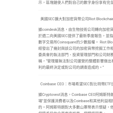
示，區塊鏈使人們對自己的數字身份享有完
美國SEC擴大對加密貨幣公司Riot Blockcha
據coindesk消息，由生物技術公司轉向加密貨
於週二向美國SEC提供了最新季度報告，並
數字交易所Coinsquare的少數股權。 Rio
經發出了幾封與該公司的加密貨幣挖掘工作相關的評
委員會的執法部門、投資管理部門和公司財務
稱，“管理層無法對公司運營的整體影響做出
利的最終決定或對公司的調查造成的。”
Coinbase CEO：市場希望SEC對比特幣
據Cryptovest消息，Coinbase CE
場”並保護消費者以及Coinbase和其他利
的。阿姆斯特朗對大多數山寨幣表示懷疑，他