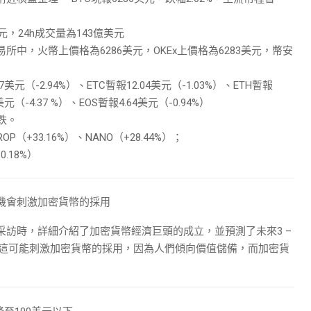
，24h成交量為143億美元
易所中，火幣上價格為6286美元，OKEx上價格為6283美元，幣安
元（-2.94%）、ETC暫報12.04美元（-1.03%）、ETH暫報
1美元（-4.37 %）、EOS暫報4.64美元（-0.94%）
跌。
P（+33.16%）、NANO（+28.44%）；
0.18%）
濟危機會刺激加密貨幣的採用
ong在接受采訪時，詳細介紹了加密貨幣經濟巨頭的成立，並預測了未來3 –
，這可能刺激加密貨幣的採用，因為人們傾向價值儲備，而加密貨