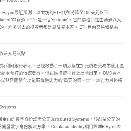
將降至100美元以下
rthur Hayes最近預測，以太坊的ETH代幣將降至100美元以下。
er Digest”中寫道，ETH是一個“shitcoin”，它的價格只是由通過以太
的，許多以太的投資者都是風險資本家。 ETH目前交易價格為
收益交易試點
蒙特利爾銀行表示，已經啟動了一項涉及在加元債務交易中使用區
記處預訂的傳統發行，但在區塊鏈平台上反映出來。 BMO資本
n表示，該試點是開發全功能區塊鏈能力的“重要的第一步”，該能力最終將
ystems
舊金山的數字身份認證公司Distributed Systems。該創業公司的
字身份解決方案。 Coinbase Identity項目經理B Byrne表