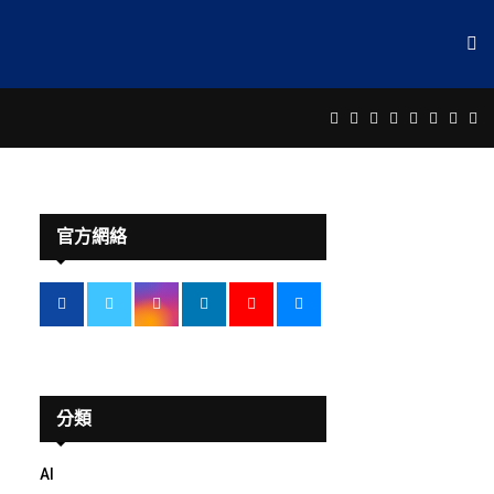
Facebook
Twitter
Instagram
Linkedin
Youtube
Email
Rss
Te
官方網絡
分類
AI