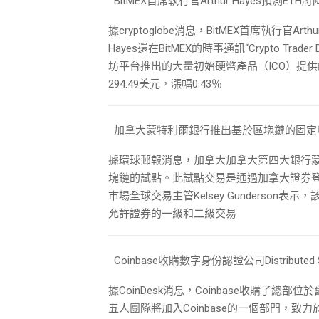
BitMEX首席執行官Arthur Hayes預測ETH
據cryptoglobe消息，BitMEX首席執行官A
Hayes還在BitMEX的時事通訊“Crypto Trad
坊平台推出的大量初始硬幣產品（ICO）提供
294.49美元，漲幅0.43％
加拿大蒙特利爾銀行推出基於區塊鏈的固定
據環球郵報消息，加拿大加拿大第四大銀行
塊鏈的試點。此試點交易是通過加拿大證券登
市場全球交易主管Kelsey Gunderso
允許證券的一級和二級交易
Coinbase收購數字身份認證公司Distributed S
據CoinDesk消息，Coinbase收購了總部位於
五人團隊將加入Coinbase的一個部門，致力於開發數