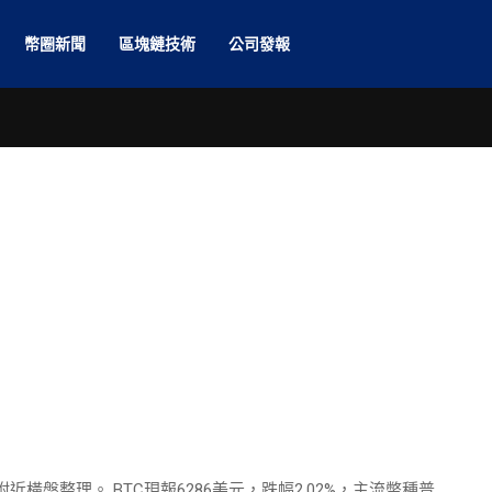
幣圈新聞
區塊鏈技術
公司發報
近橫盤整理。 BTC現報6286美元，跌幅2.02%，主流幣種普