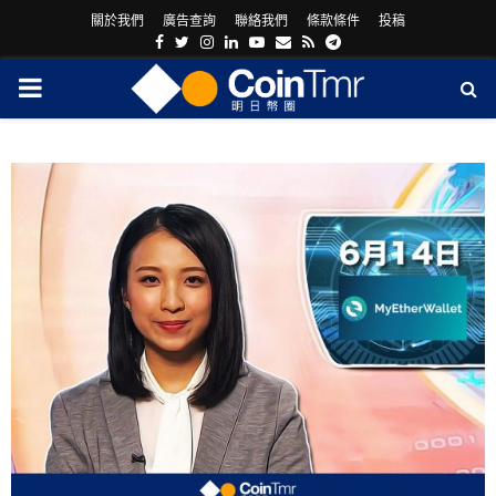
關於我們
廣告查詢
聯絡我們
條款條件
投稿
Facebook
Twitter
Instagram
Linkedin
Youtube
Email
Rss
Telegram
PRIMARY
MENU
ram