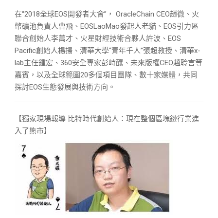
在“2018全球EOS開發者大會”， OracleChain CEO趙微、火
幣礦池負責人曹飛、EOSLaoMao發起人老貓、EOS引力區
聯合創始人李萬才、火星財經技術合夥人許波、EOS
Pacific創始人楊揚、清華大學“青年千人”張超教授、清華x-
lab主任鍾宏、360安全專家彭峙釀、未來版權CEO趙聆言等
嘉賓，以及全球範圍20多個項目團隊、數十家媒體，共同
探討EOS生態發展與技術方向。
【獨家現場報導 比特時代創始人：現在整個區塊鏈行業進
入了熊市】