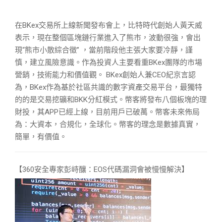
在BKex交易所上線新聞發布會上，比特時代創始人黃天威
表示，現在整個區塊鏈行業進入了熊市，波動很強，會出
現“熊市小散綜合徵” ，當前階段他主張大家要冷靜，謹
慎，建立風險意識。作為投資人主要看重BKex團隊的市場
營銷，技術能力和價值觀。 BKex創始人兼CEO紀京言認
為，BKex作為基於社區共識的數字資產交易平台，最獨特
的的是交易挖礦和BKK分紅模式。幣客將發布八個板塊的理
財投，其APP已經上線，目前用戶已破萬。幣客未來佈局
為：大資本，合規化，全球化。幣客的理念是數據真實，
簡單，有價值。
【360安全專家彭峙釀：EOS代碼漏洞會被慢慢解決】