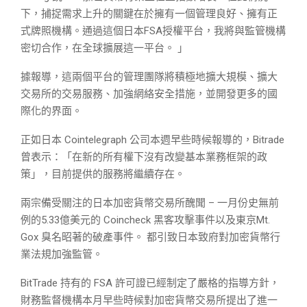
下，捕捉需求上升的關鍵在於擁有一個管理良好、擁有正
式牌照機構。通過這個日本FSA授權平台，我將與監管機構
密切合作，在全球擴展這一平台。 」
據報導，這兩個平台的管理團隊將積極地擴大規模、擴大
交易所的交易服務、加強網絡安全措施，並開發更多的國
際化的界面。
正如日本 Cointelegraph 公司本週早些時候報導的，Bitrade
曾表示：「在新的所有權下沒有改變基本業務框架的政
策」，目前提供的服務將繼續存在。
兩宗備受關注的日本加密貨幣交易所醜聞 – 一月份史無前
例的5.33億美元的 Coincheck 黑客攻擊事件以及東京Mt.
Gox 臭名昭著的破產事件。 都引致日本致府對加密貨幣行
業法規加強監管。
BitTrade 持有的 FSA 許可證已經制定了嚴格的指導方針，
財務監督機構本月早些時候對加密貨幣交易所提出了進一