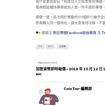
為什麼要這麼玩？和成功人士經常掛在嘴邊一個
覺得把這種快樂帶給別人是一件不錯的事情，
順便一提，這次用於獎勵的310個BTC幾乎
幣再轉入同一個地址。請大家保持冷靜，不
請關注
明日幣圈Facebook粉絲專頁
及
T
310
BTC
比特幣
PREVIOUS POST
加密貨幣即時報價 – 2018 年 10 月 12 日 1
am
CoinTmr 編輯部