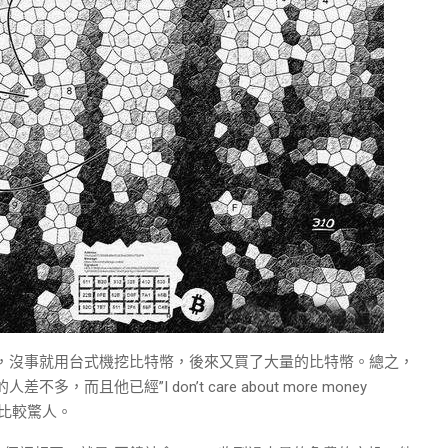
工，沒事就用台式機挖比特幣，後來又買了大量的比特幣。總之，
而且他已經”I don’t care about more money
能比較驚人。