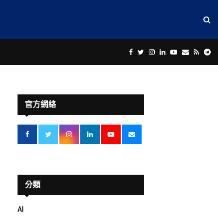
Facebook
Twitter
Instagram
Linkedin
Youtube
Email
Rss
Te
官方網絡
分類
AI