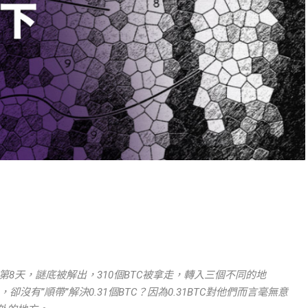
的第8天，謎底被解出，310個BTC被拿走，轉入三個不同的地
卻沒有”順帶”解決0.31個BTC？因為0.31BTC對他們而言毫無意