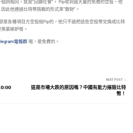
詞相同，就是”回饋社會”。 Pip收到過大量的免費的空投，他
因此他通過比特幣挑戰的形式來”散財”。
全部是各種項目方空投給Pip的，他只不過把這些空投幣兌換成比特
要羨慕嫉妒恨。
elegram電報群
哦，是免費的。
NEXT POST
0:00
這是市場大跌的原因嗎？中國有能力摧毀比特
幣！