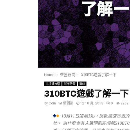
Home
幣圈新聞
310BTC遊戲了解一下
區塊鏈技術
幣圈新聞
推薦
310BTC遊戲了解一下
by
CoinTmr 編輯部
12 10 月, 2018
0
2209
10月11日凌晨3點，挑戰被發布後
址。 為什麼會有人聰明到能解開310BTC，