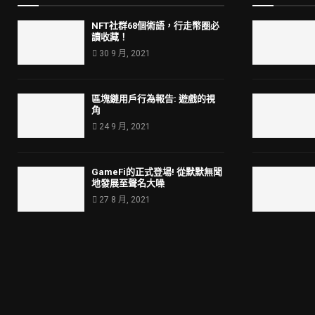
NFT社群68個術語，行走幣圈必
讀收藏！
30 9 月, 2021
區塊鏈用戶行為報告: 遊戲的視
角
24 9 月, 2021
GameFi的正式登場! 從默默無聞
地發展至聲名大噪
27 8 月, 2021