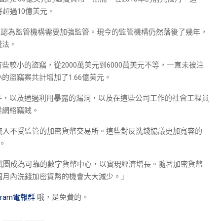
超過10億美元。
ans表示，他認為監管機構需要加強監管。現今的監管機構仍然落後了幾年，
錢法。
較小的盜竊，從2000萬美元到6000萬美元不等，一直未被注
的盜竊案共計增加了1.66億美元。
件，以及通過利用暴露的漏洞，以及在這些公司工作的社會工程員
業網絡竊賊。
流入不受監管的加密貨​​幣交易所。這些對反洗錢協議更加寬容的
動。
，並試圖成為可靠的數字貨幣中心，以實現經濟增長。隨著加密貨幣
8個月內洗錢加密貨幣的機會大大減少。」
egram電報群
哦，是免費的。