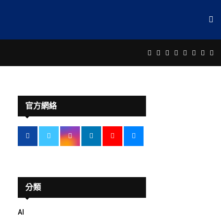
Facebook
Twitter
Instagram
Linkedin
Youtube
Email
Rss
Te
官方網絡
分類
AI