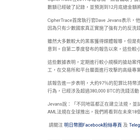
數額已經破了記錄，並預測到12月底總金額將
CipherTrace首席執行官Dave Jev
因為只有少數國家真正實施了強有力的反洗
雖然大多數較大的黑客獲得媒體報導，但是有些
意到。自第二季度發布的報告以來，這些較小
這些數據表明，定期進行較小規模的搶劫案
工，在交易所和平台層面進行攻擊的高級專
該報告進一步表明，大約97％的犯罪比特幣
行為，已經涉及超過380,000 BTC的洗錢活
Jevans說：「不同地區都正在建立法規
AML法規在全球推出，我們將看到在未來1
請關注
明日幣圈Facebook粉絲專頁
及
Tel