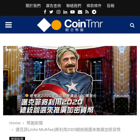
關於我們
廣告查詢
聯絡我們
條款條件
投稿
Facebook
Twitter
Instagram
Linkedin
Youtube
Email
Rss
Telegram
PRIMARY
MENU
ram
Home
幣圈新聞
邁克菲(John McAfee)將利用2020總統競選來推廣加密貨幣
幣圈新聞