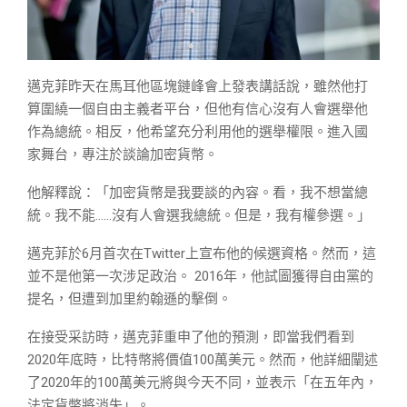
邁克菲昨天在馬耳他區塊鏈峰會上發表講話說，雖然他打
算圍繞一個自由主義者平台，但他有信心沒有人會選舉他
作為總統。相反，他希望充分利用他的選舉權限。進入國
家舞台，專注於談論加密貨幣。
他解釋說：「加密貨幣是我要談的內容。看，我不想當總
統。我不能……沒有人會選我總統。但是，我有權參選。」
邁克菲於6月首次在Twitter上宣布他的候選資格。然而，這
並不是他第一次涉足政治。 2016年，他試圖獲得自由黨的
提名，但遭到加里約翰遜的擊倒。
在接受采訪時，邁克菲重申了他的預測，即當我們看到
2020年底時，比特幣將價值100萬美元。然而，他詳細闡述
了2020年的100萬美元將與今天不同，並表示「在五年內，
法定貨幣將消失」。