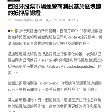
西班牙股票市場運營商測試基於區塊鏈
的抵押品認證
by
CoinTmr 編輯部
20 3 月, 2019
0
2277
根據今天發出的新聞聲明，西班牙IBEX 35參考指數運
營商將與國家領導者金融服務公司和Renta 4銀行聯手，希
望消除使用交易實物證書進行抵押品認證的過程。
通過區塊鏈技術對抵押品認捐進行數字化的第一次測試已
經由兩家公司進行。 Renta 4通過構建和發佈區塊鏈認證的
抵押品承諾來覆蓋BME（Bolsa yMercadosEspañoles）的
客戶。
該測試顯示端到端 (end-to-end) 流程總時間顯著減少超過
80％。根據新聞聲明，該系統預計將於今年年底上線。
與先前流程相比，另一個優勢是，通過直接訪問信息以及
參與協議驗證的可能性，為參與者提供更好的操作和風險