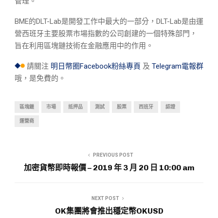
管理。
BME的DLT-Lab是開發工作中最大的一部分，DLT-Lab是由運
營西班牙主要股票市場指數的公司創建的一個特殊部門，
旨在利用區塊鏈技術在金融應用中的作用。
請關注
明日幣圈Facebook粉絲專頁
及
Telegram電報群
哦，是免費的。
區塊鏈
市場
抵押品
測試
股票
西班牙
認證
運營商
PREVIOUS POST
加密貨幣即時報價 – 2019 年 3 月 20 日 10:00 am
NEXT POST
OK集團將會推出穩定幣OKUSD