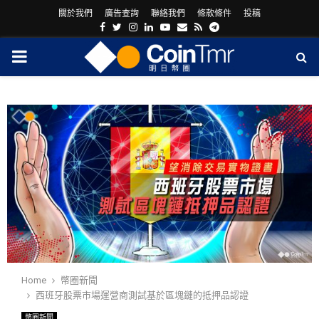
關於我們
廣告查詢
聯絡我們
條款條件
投稿
Facebook
Twitter
Instagram
Linkedin
Youtube
Email
Rss
Telegram
PRIMARY
MENU
ram
Home
幣圈新聞
西班牙股票市場運營商測試基於區塊鏈的抵押品認證
幣圈新聞