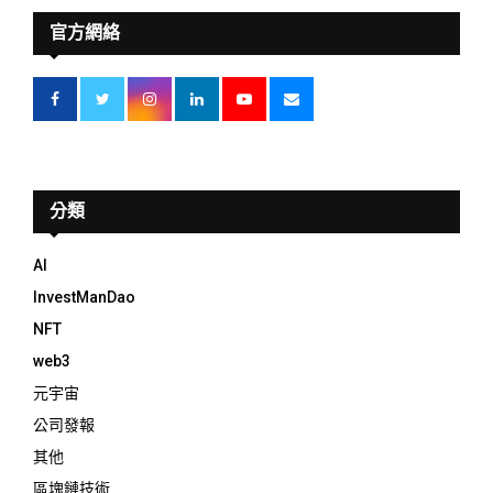
官方網絡
分類
AI
InvestManDao
NFT
web3
元宇宙
公司發報
其他
區塊鏈技術