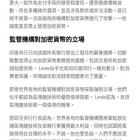
更大，如作為支付手段的接受程度低、遭受極度價格波
動、存在多種操作漏洞，並且涉及欺詐或非法活動。這已
經不是第一次高級政府機構對加密貨幣進行了攻擊，一些
國家甚至禁止使用加密貨幣。
監管機構對加密貨幣的立場
印度央行已向該國所有銀行發出三個月的最後通牒，切斷
聯繫並停止向加密貨幣業務提供服務，包括交易所和加密
錢包提供商。 Linde似乎也有同印度同行一樣的看法，對消
費者保護、市場誠信和洗錢等問題表示了擔憂。
即使世界各地的監管機構對加密貨幣採取強制立場，他們
似乎都認為區塊鏈技術的優勢值得探索。 Linde認為，支持
區塊鏈技術是一個值得的機會。
西班牙央行行長認為，世界各地的監管機構應將重點放在
讓區塊鏈技術在金融行業獲得最大利益，同時也試圖將風
險保持在合理的水平。不過，他也警告說，人們不應該混