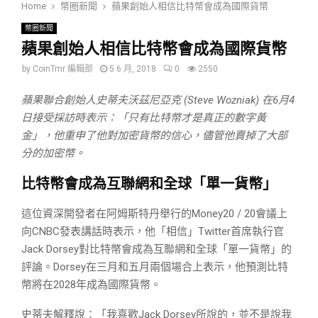
Home
幣圈新聞
蘋果創始人相信比特幣會成為國際貨幣
幣圈新聞
蘋果創始人相信比特幣會成為國際貨幣
by
CoinTmr 編輯部
5 6 月, 2018
0
2550
蘋果聯合創始人史蒂夫沃茲尼亞克 (Steve Wozniak) 在6月4
日接受採訪時表示：「只有比特幣才是真正的數字黃
金」，他重申了他對加密貨幣的信心，儘管他賣掉了大部
分的加密幣。
比特幣會成為互聯網和全球「單一貨幣」
這位資深開發者在阿姆斯特丹舉行的Money20 / 20會議上
向CNBC發表講話時表示，他「相信」Twitter首席執行官
Jack Dorsey對比特幣會成為互聯網和全球「單一貨幣」的
評論。Dorsey在三月和五月兩個場合上表示，他預測比特
幣將在2028年成為國際貨幣。
史蒂夫解釋說：「我喜歡Jack Dorsey所說的，並不是說我