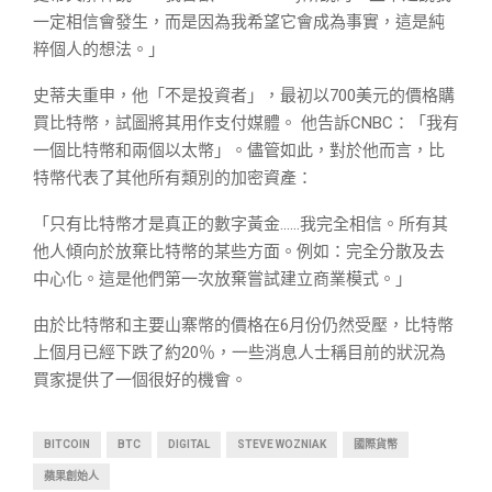
一定相信會發生，而是因為我希望它會成為事實，這是純
粹個人的想法。」
史蒂夫重申，他「不是投資者」，最初以700美元的價格購
買比特幣，試圖將其用作支付媒體。 他告訴CNBC：「我有
一個比特幣和兩個以太幣」。儘管如此，對於他而言，比
特幣代表了其他所有類別的加密資產：
「只有比特幣才是真正的數字黃金……我完全相信。所有其
他人傾向於放棄比特幣的某些方面。例如：完全分散及去
中心化。這是他們第一次放棄嘗試建立商業模式。」
由於比特幣和主要山寨幣的價格在6月份仍然受壓，比特幣
上個月已經下跌了約20％，一些消息人士稱目前的狀況為
買家提供了一個很好的機會。
BITCOIN
BTC
DIGITAL
STEVE WOZNIAK
國際貨幣
蘋果創始人