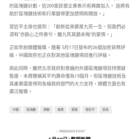
的區塊鏈計劃，近200家民營企業表示有興趣加入。 這將有
助於區塊鏈技術和行業變得更加透明和開放。」
習近平主席也提到：「創新從來都是九死一生，但我們必
須有”亦餘心之所善兮，雖九死其猶未悔”的豪情。」
正如早前媒體報導，隨著 5月17日發布的26個加密貨幣評
級，中國政府也正在對其他區塊鏈項目進行評級。
與此同時，雖然北京政府對普遍的外國區塊鏈項目持懷疑
態度，本周聲稱其平均壽命僅為15個月。但區塊鏈技術及
其產業還是得到各級政府部門的大力支持，媒體方面也有
廣泛報導。
中國
區塊鏈
推動
產業
發展
習近平
訊息
PREVIOUS POST