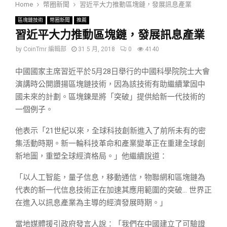
Home
幣圈新聞
習近平大力推動區塊鏈，發展訊息產業
區塊鏈技術
幣圈新聞
推薦
習近平大力推動區塊鏈，發展訊息產業
by
CoinTmr 編輯部
31 5 月, 2018
0
4140
中國國家主席習近平於5月28日舉行的中國科學院院士大會
演講時公開讚揚區塊鏈技術，因為該技術有助繼續鞏固中
國未來的計劃。區塊鍊是將「突破」提供給新一代技術的
一個例子。
他表示「21世紀以來，全球科技創新進入了前所未有的密
集活動時期。新一輪科技革命和產業變革正在重建全球創
新地圖，重塑全球經濟格局。」他繼續說道：
「以人工智能，量子信息，移動通信，物聯網和區塊鏈為
代表的新一代信息技術正在加速其應用範圍的突破… 世界正
在進入以訊息產業為主導的經濟發展時期。」
當地媒體援引政府發言人說：「我們在中國建立了可驗證