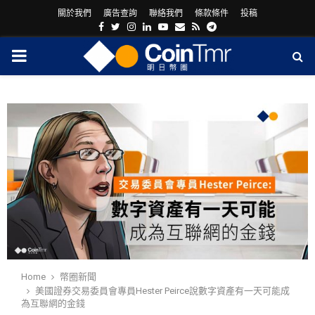
關於我們
廣告查詢
聯絡我們
條款條件
投稿
Facebook
Twitter
Instagram
Linkedin
Youtube
Email
Rss
Telegram
PRIMARY
MENU
ram
Home
幣圈新聞
美國證券交易委員會專員Hester Peirce說數字資產有一天可能成
為互聯網的金錢