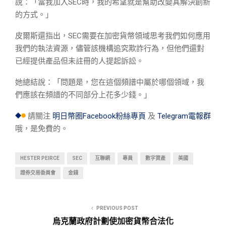
說：「當我加入SEC時，我的希望就是幫助改變其解決創新
的方式。」
皮爾斯還指出，SEC需要在加密貨幣領域思考我們如何應用
我們的執法資源，儘管該機構追究欺詐行為，但他們還對
已經提供產品但未註冊的人提起訴訟。
她總結說：「問題是，您在這個頻譜中屬於哪個領域，我
們應該在頻譜的不同部分上花多少錢。」
請關注
明日幣圈Facebook粉絲專頁
及
Telegram電報群
哦，是免費的。
HESTER PEIRCE
SEC
互聯網
專員
數字資產
美國
證券交易委員會
金錢
PREVIOUS POST
烏克蘭政府計劃使加密貨幣合法化