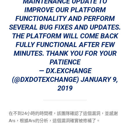
MAINTENANCE UPDATE TO
IMPROVE OUR PLATFORM
FUNCTIONALITY AND PERFORM
SEVERAL BUG FIXES AND UPDATES.
THE PLATFORM WILL COME BACK
FULLY FUNCTIONAL AFTER FEW
MINUTES. THANK YOU FOR YOUR
PATIENCE
— DX.EXCHANGE
(@DXDOTEXCHANGE)
JANUARY 9,
2019
在不到24小時的時間裡，該團隊確認了這個漏洞，並感謝
Ars，根據Ars的分析，這個漏洞確實被修補了。