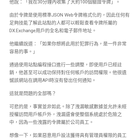
他說：「我在30分鐘內收集了大約100個驗證令牌」。
由於令牌是使用標準JSON Web令牌格式化的，因此任何有
足夠技能了解此站點的人都可以輕鬆查看令牌所屬的
DX.Exchange用戶的全名和電子郵件地址。
他繼續說道：「如果你想將此用於犯罪行為，是一件非常
容易的事。」
通過使用站點編程接口進行一些調整，即使用戶已經註
銷，他甚至可以成功保持對任何帳戶的訪問權限。他很遺
憾該網站在調用API時沒有發出任何通知。
這就是問題的全部嗎？
可悲的是，事實並非如此。除了洩漏敏感數據並允許未經
授權訪問用戶帳戶外，洩漏還會使整個系統處於危險之
中，因為一些洩露的令牌屬於公司員工。
想像一下，如果惡意用戶設法獲得具有管理員權限的員工