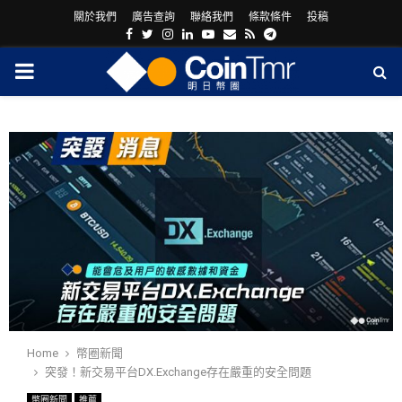
關於我們
廣告查詢
聯絡我們
條款條件
投稿
Facebook
Twitter
Instagram
Linkedin
Youtube
Email
Rss
Telegram
PRIMARY
MENU
ram
Home
幣圈新聞
突發！新交易平台DX.Exchange存在嚴重的安全問題
幣圈新聞
推薦