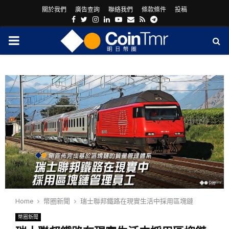
關於我們
廣告查詢
聯絡我們
條款條件
投稿
Facebook
Twitter
Instagram
Linkedin
Youtube
Email
Rss
Telegram
PRIMARY
MENU
ram
Home
幣圈新聞
瑞士聯邦鐵路在現實生活中採用區塊鏈
幣圈新聞