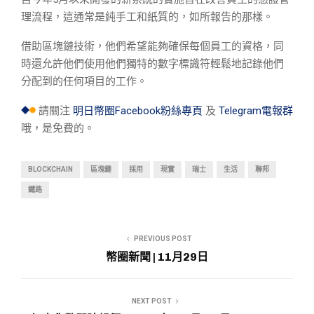
理流程，這通常是純手工和紙質的，如所報告的那樣。
借助區塊鏈技術，他們希望能夠確保每個員工的資格，同
時還允許他們使用他們獨特的數字標識符輕鬆地記錄他們
分配到的任何項目的工作。
請關注
明日幣圈Facebook粉絲專頁
及
Telegram電報群
哦，是免費的。
BLOCKCHAIN
區塊鏈
採用
現實
瑞士
生活
聯邦
鐵路
PREVIOUS POST
幣圈新聞 | 11月29日
NEXT POST