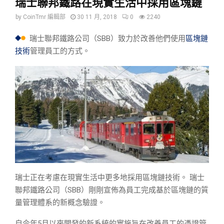
瑞士聯邦鐵路在現實生活中採用區塊鏈
by
CoinTmr 編輯部
30 11 月, 2018
0
2240
瑞士聯邦鐵路公司（SBB）致力於改善他們使用
區塊鏈
技術
管理員工的方式。
瑞士正在考慮在現實生活中更多地採用區塊鏈技術。 瑞士
聯邦鐵路公司（SBB）剛剛宣佈為員工完成基於區塊鏈的質
量管理體系的新概念驗證。
自今年5月以來開發的新系統的實施旨在改善員工的憑證管