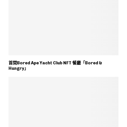
首間Bored Ape Yacht Club NFT 餐廳「Bored &
Hungry」