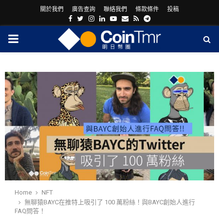
關於我們
廣告查詢
聯絡我們
條款條件
投稿
Facebook
Twitter
Instagram
Linkedin
Youtube
Email
Rss
Telegram
PRIMARY
MENU
ram
Home
NFT
無聊猿BAYC在推特上吸引了 100 萬粉絲！與BAYC創始人進行
FAQ問答！