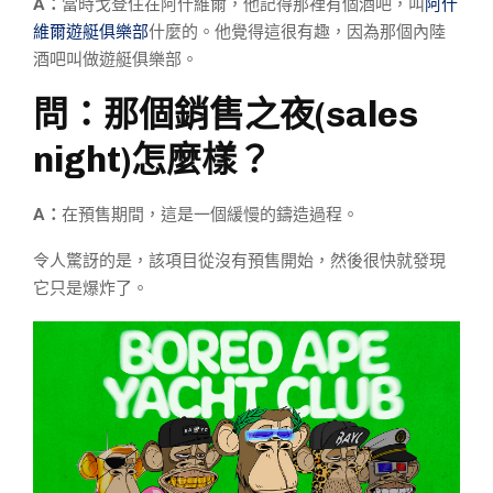
A：
當時戈登住在阿什維爾，他記得那裡有個酒吧，叫
阿什
維爾遊艇俱樂部
什麼的。他覺得這很有趣，因為那個內陸
酒吧叫做遊艇俱樂部。
問：那個銷售之夜(
sales
night)
怎麼樣？
A：
在預售期間，這是一個緩慢的鑄造過程。
令人驚訝的是，該項目從沒有預售開始，然後很快就發現
它只是爆炸了。