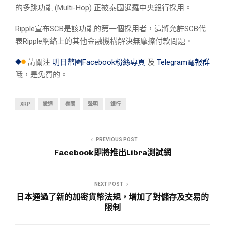
的多跳功能 (Multi-Hop) 正被泰國暹羅中央銀行採用。
Ripple宣布SCB是該功能的第一個採用者，這將允許SCB代
表Ripple網絡上的其他金融機構解決無摩擦付款問題。
請關注
明日幣圈Facebook粉絲專頁
及
Telegram電報群
哦，是免費的。
XRP
撤迴
泰國
聲明
銀行
PREVIOUS POST
Facebook即將推出Libra測試網
NEXT POST
日本通過了新的加密貨幣法規，增加了對儲存及交易的
限制