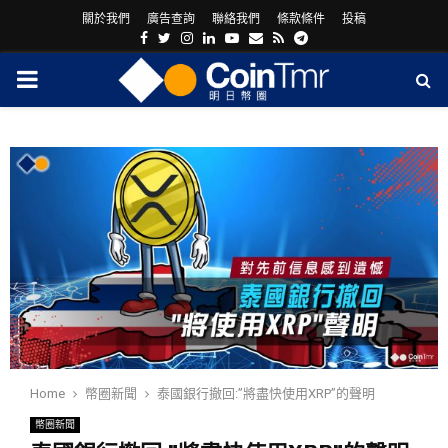
關於我們
廣告查詢
聯絡我們
條款條件
投稿
Facebook
Twitter
Instagram
Linkedin
Youtube
Email
Rss
Telegram
PRIMARY
MENU
ram
Home
幣圈新聞
泰國銀行撤回:”將盡快使用XRP”的聲明
幣圈新聞