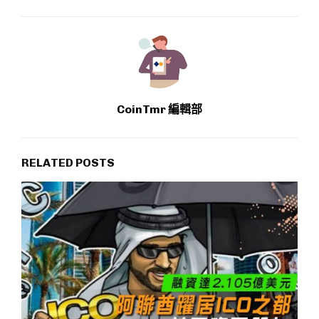
CoinTmr 編輯部
RELATED POSTS