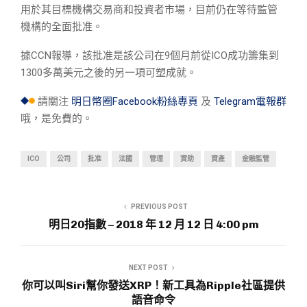
用於其目標機構交易商和投資者市場，目前仍在等待監管
機構的全面批准。
據CCN報導，該批准是該公司在9個月前從ICO成功籌集到
1300多萬美元之後的另一項可塑成就。
請關注
明日幣圈Facebook粉絲專頁
及
Telegram電報群
哦，是免費的。
ICO
公司
批准
法國
管理
資助
資產
金融監管
PREVIOUS POST
明日20指數 – 2018 年 12 月 12 日 4:00 pm
NEXT POST
你可以叫Siri幫你發送XRP！新工具為Ripple社區提供
語音命令