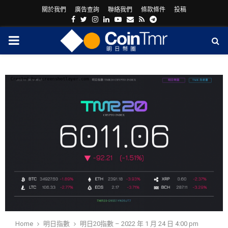
關於我們
廣告查詢
聯絡我們
條款條件
投稿
Facebook
Twitter
Instagram
Linkedin
Youtube
Email
Rss
Telegram
PRIMARY
MENU
ram
Home
明日指數
明日20指數 – 2022 年 1 月 24 日 4:00 pm