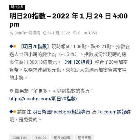
明日指數
明日20指數 – 2022 年 1 月 24 日 4:00
pm
by
CoinTmr報價精
24 1 月, 2022
0
1353
【明日20指數】
現時報6011.06點，跌92.21點，指數在
過去廿四小時的變化為（-1.51%）。指數成份幣現時的總
市值為11,300.18億美元。
【明日20指數】
整合了20種加密
貨幣，以務求達到多元化，來幫助大衆洞察加密貨幣市場
的走勢。
⚙︎ 如果想了解更多，可以到指數的專頁：
https://cointmr.com/明日20指數/
請關注
明日幣圈Facebook粉絲專頁
及
Telegram電報群
哦，是免費的。
COINTMR
TMR20
明日20指數
明日幣圈