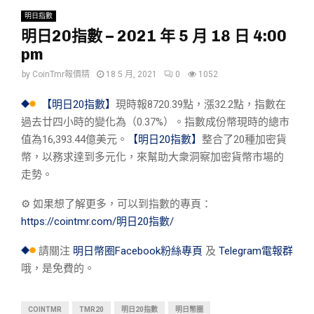
明日指數
明日20指數 – 2021 年 5 月 18 日 4:00
pm
by
CoinTmr報價精
18 5 月, 2021
0
1052
【明日20指數】
現時報8720.39點，漲32.2點，指數在
過去廿四小時的變化為（0.37%）。指數成份幣現時的總市
值為16,393.44億美元。
【明日20指數】
整合了20種加密貨
幣，以務求達到多元化，來幫助大衆洞察加密貨幣市場的
走勢。
⚙︎ 如果想了解更多，可以到指數的專頁：
https://cointmr.com/明日20指數/
請關注
明日幣圈Facebook粉絲專頁
及
Telegram電報群
哦，是免費的。
COINTMR
TMR20
明日20指數
明日幣圈