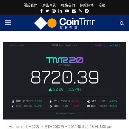
關於我們
廣告查詢
聯絡我們
條款條件
投稿
Facebook
Twitter
Instagram
Linkedin
Youtube
Email
Rss
Telegram
PRIMARY
MENU
ram
Home
明日指數
明日20指數 – 2021 年 5 月 18 日 4:00 pm