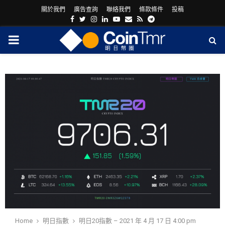
關於我們
廣告查詢
聯絡我們
條款條件
投稿
Facebook
Twitter
Instagram
Linkedin
Youtube
Email
Rss
Telegram
PRIMARY
MENU
ram
Home
明日指數
明日20指數 – 2021 年 4 月 17 日 4:00 pm