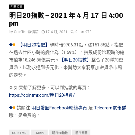
明日指數
明日20指數 – 2021 年 4 月 17 日 4:00
pm
by
CoinTmr報價精
17 4 月, 2021
0
973
【明日20指數】
現時報9706.31點，漲151.85點，指數
在過去廿四小時的變化為（1.59%）。指數成份幣現時的總
市值為18,246.86億美元。
【明日20指數】
整合了20種加密
貨幣，以務求達到多元化，來幫助大衆洞察加密貨幣市場
的走勢。
⚙︎ 如果想了解更多，可以到指數的專頁：
https://cointmr.com/明日20指數/
請關注
明日幣圈Facebook粉絲專頁
及
Telegram電報群
哦，是免費的。
COINTMR
TMR20
明日20指數
明日幣圈