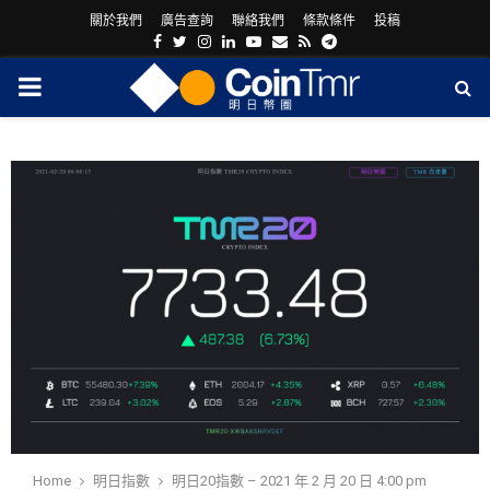
關於我們
廣告查詢
聯絡我們
條款條件
投稿
Facebook
Twitter
Instagram
Linkedin
Youtube
Email
Rss
Telegram
PRIMARY
MENU
ram
Home
明日指數
明日20指數 – 2021 年 2 月 20 日 4:00 pm