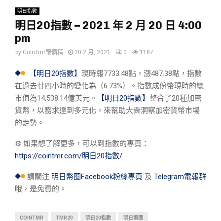
明日指數
明日20指數 – 2021 年 2 月 20 日 4:00
pm
by
CoinTmr報價精
20 2 月, 2021
0
1187
【明日20指數】
現時報7733.48點，漲487.38點，指數
在過去廿四小時的變化為（6.73%）。指數成份幣現時的總
市值為14,538.14億美元。
【明日20指數】
整合了20種加密
貨幣，以務求達到多元化，來幫助大衆洞察加密貨幣市場
的走勢。
⚙︎ 如果想了解更多，可以到指數的專頁：
https://cointmr.com/明日20指數/
請關注
明日幣圈Facebook粉絲專頁
及
Telegram電報群
哦，是免費的。
COINTMR
TMR20
明日20指數
明日幣圈