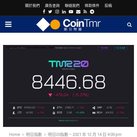
關於我們
廣告查詢
聯絡我們
條款條件
投稿
Facebook
Twitter
Instagram
Linkedin
Youtube
Email
Rss
Telegram
PRIMARY
MENU
ram
Home
明日指數
明日20指數 – 2021 年 12 月 14 日 4:00 pm