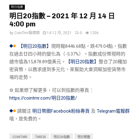
明日指數
明日20指數 – 2021 年 12 月 14 日
4:00 pm
by
CoinTmr報價精
14 12 月, 2021
0
1206
【明日20指數】
現時報8446.68點，跌479.04點，指數
在過去廿四小時的變化為（-5.37%）。指數成份幣現時的
總市值為15,878.89億美元。
【明日20指數】
整合了20種加
密貨幣，以務求達到多元化，來幫助大衆洞察加密貨幣市
場的走勢。
⚙︎ 如果想了解更多，可以到指數的專頁：
https://cointmr.com/明日20指數/
請關注
明日幣圈Facebook粉絲專頁
及
Telegram電報群
哦，是免費的。
COINTMR
TMR20
明日20指數
明日幣圈