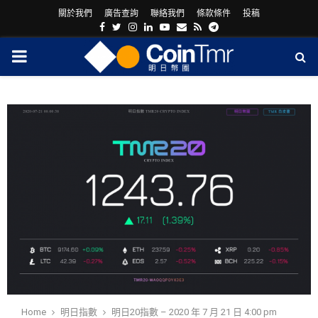
關於我們
廣告查詢
聯絡我們
條款條件
投稿
Facebook
Twitter
Instagram
Linkedin
Youtube
Email
Rss
Telegram
PRIMARY
MENU
ram
Home
明日指數
明日20指數 – 2020 年 7 月 21 日 4:00 pm