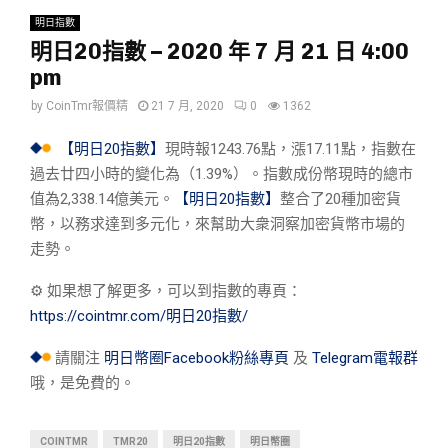
明日指數
明日20指數 – 2020 年 7 月 21 日 4:00
pm
by
CoinTmr報價精
21 7 月, 2020
0
1362
【明日20指數】
現時報1243.76點，漲17.11點，指數在
過去廿四小時的變化為（1.39%）。指數成份幣現時的總市
值為2,338.14億美元。
【明日20指數】
整合了20種加密貨
幣，以務求達到多元化，來幫助大衆洞察加密貨幣市場的
走勢。
⚙︎ 如果想了解更多，可以到指數的專頁：
https://cointmr.com/明日20指數/
請關注
明日幣圈Facebook粉絲專頁
及
Telegram電報群
哦，是免費的。
COINTMR
TMR20
明日20指數
明日幣圈