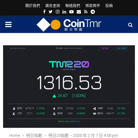
關於我們
廣告查詢
聯絡我們
條款條件
投稿
Facebook
Twitter
Instagram
Linkedin
Youtube
Email
Rss
Telegram
PRIMARY
MENU
ram
Home
明日指數
明日20指數 – 2020 年 2 月 7 日 4:00 pm