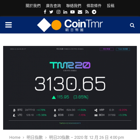
關於我們
廣告查詢
聯絡我們
條款條件
投稿
Facebook
Twitter
Instagram
Linkedin
Youtube
Email
Rss
Telegram
PRIMARY
MENU
ram
Home
明日指數
明日20指數 – 2020 年 12 月 26 日 4:00 pm