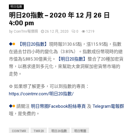
明日指數
明日20指數 – 2020 年 12 月 26 日
4:00 pm
by
CoinTmr報價精
26 12 月, 2020
0
1219
【明日20指數】
現時報3130.65點，漲115.95點，指數
在過去廿四小時的變化為（3.85%）。指數成份幣現時的總
市值為5,885.30億美元。
【明日20指數】
整合了20種加密貨
幣，以務求達到多元化，來幫助大衆洞察加密貨幣市場的
走勢。
⚙︎ 如果想了解更多，可以到指數的專頁：
https://cointmr.com/明日20指數/
請關注
明日幣圈Facebook粉絲專頁
及
Telegram電報群
哦，是免費的。
COINTMR
TMR20
明日20指數
明日幣圈