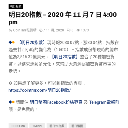
明日指數
明日20指數 – 2020 年 11 月 7 日 4:00
pm
by
CoinTmr報價精
7 11 月, 2020
0
1373
【明日20指數】
現時報2030.07點，漲30.04點，指數在
過去廿四小時的變化為（1.50%）。指數成份幣現時的總市
值為3,816.32億美元。
【明日20指數】
整合了20種加密貨
幣，以務求達到多元化，來幫助大衆洞察加密貨幣市場的
走勢。
⚙︎ 如果想了解更多，可以到指數的專頁：
https://cointmr.com/明日20指數/
請關注
明日幣圈Facebook粉絲專頁
及
Telegram電報群
哦，是免費的。
COINTMR
TMR20
明日20指數
明日幣圈