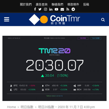
關於我們
廣告查詢
聯絡我們
條款條件
投稿
Facebook
Twitter
Instagram
Linkedin
Youtube
Email
Rss
Telegram
PRIMARY
MENU
ram
Home
明日指數
明日20指數 – 2020 年 11 月 7 日 4:00 pm